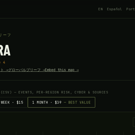
EN
Español
Por
リーフ
RA
e 4
ト →
グローバルブリーフ →
Embed this map →
 (CSV) — EVENTS, PER-REGION RISK, CYBER & SOURCES
 WEEK · $15
1 MONTH · $39
— BEST VALUE