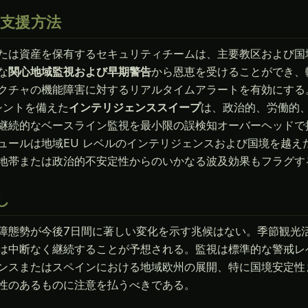
よる支援方法
たは資産を保有するセキュリティチームは、主要教区および国
な
関心地域監視および早期警告
から恩恵を受けることができ、
クチャの機能障害に対するリアルタイムアラートを有効にする
mオシントを備えた
インテリジェンススイープ
は、政治的、労働的
継続的なベースライン監視を最小限の誤検知オーバーヘッドで
ュールは地域EU レベルのインテリジェンスおよび国境を越え
地帯または政治的不安定性からのいかなる波及効果もフラグす
し
障態勢が今後7日間に著しい変化を示す兆候はない。季節観光
は中断なく継続することが予想される。監視は標準的な警戒レ
ンスまたはスペインにおける地域欧州の展開、特に国境安定性
性のあるものに注意を払うべきである。