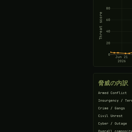
80
Threat score
60
40
20
0
Jun 21
2026
脅威の内訳
Armed Conflict
Insurgency / Ter
Crime / Gangs
Civil Unrest
Cyber / Outage
Overall composit