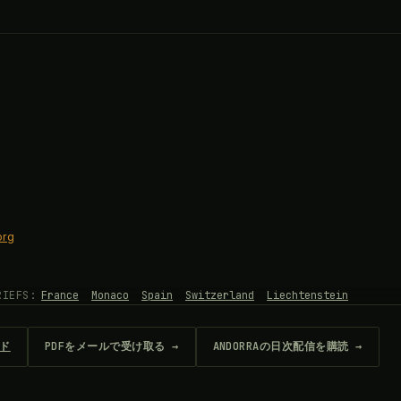
org
RIEFS:
France
Monaco
Spain
Switzerland
Liechtenstein
ード
PDFをメールで受け取る →
ANDORRAの日次配信を購読 →