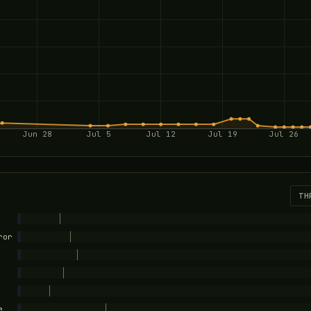
Jun 28
Jul 5
Jul 12
Jul 19
Jul 26
TH
ror
e