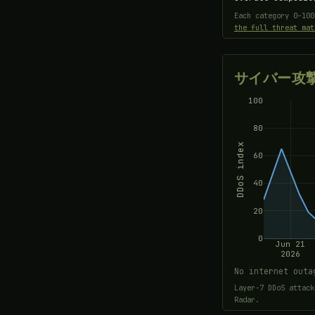
Each category 0–10
the full threat mat
サイバー攻
100
80
DDoS index
60
40
20
0
Jun 21
2026
No internet outa
Layer-7 DDoS attack
Radar.