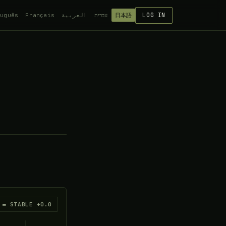
LOG IN
tuguês
Français
العربية
עברית
日本語
▬ STABLE +0.0