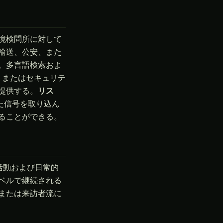
境検問所に対して
輸送、公安、また
。多言語検索およ
、またはセキュリテ
提供する。
リス
た信号を取り込ん
ることができる。
活動および日常的
ベルで継続される
または来訪者流に