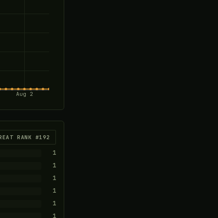
Aug 2
REAT RANK #192
1
1
1
1
1
1