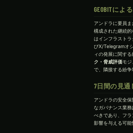
GEOBITに
アンドラに要員ま
構成された継続的
はインフラストラ
びX/Telegra
ィの発展に関する
ク・脅威評価
モジ
で、隣接する紛争
7日間の見通
アンドラの安全保
なガバナンス業務
べきであり、フラ
影響を与える可能