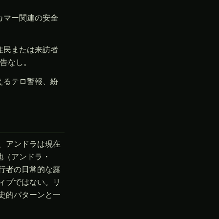
カマー関連の安全
住民または来訪者
告なし。
えるテロ警報、紛
、アンドラは現在
地（アンドラ・
行者の日常的な露
ィブではない。リ
史的パターンと一