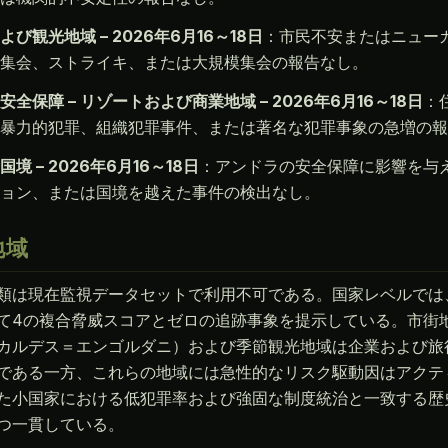
よび観光地域 – 2026年6月16～18日
：市民不安またはニュー
集会、ストライキ、または大規模集会の報告なし。
全保障 – リゾートおよび商業地域 – 2026年6月16～18日
：
暴力的犯罪、組織犯罪事件、または著名な犯罪事象の急増の報
国境 – 2026年6月16～18日
：アンドラの安全保障に影響を与
ョン、または国境を越えた事件の検出なし。
地域
類は現在監視データセットで利用不可である。国家レベルでは
て4の複合脅威スコアとゼロの追跡事象を提示している。市街
カルデス＝エンゴルダニ）および季節観光地域は企業および旅
である一方、これらの地域には急性的なリスク駆動因はアクテ
た小国家における低犯罪率および強固な制度統治と一致する歴
つ一貫している。