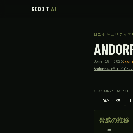
GEOBIT
AI
日次セキュリティブ
ANDOR
June 18, 2026
Scor
Andorraのライブイベン
⬇ ANDORRA DATASET
1 DAY · $5
1
脅威の推移
100