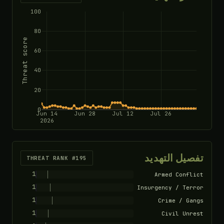
100
80
Threat score
60
40
20
0
Jun 14
Jun 28
Jul 12
Jul 26
2026
تفصيل التهديد
THREAT RANK #195
1
Armed Conflict
1
Insurgency / Terror
1
Crime / Gangs
1
Civil Unrest