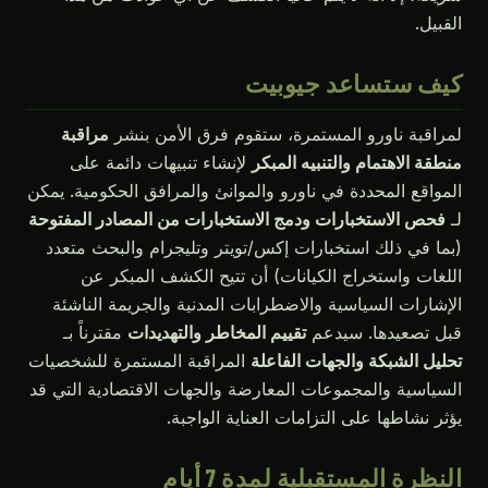
القبيل.
كيف ستساعد جيوبيت
لمراقبة ناورو المستمرة، ستقوم فرق الأمن بنشر
مراقبة
منطقة الاهتمام والتنبيه المبكر
لإنشاء تنبيهات دائمة على
المواقع المحددة في ناورو والموانئ والمرافق الحكومية. يمكن
لـ
فحص الاستخبارات ودمج الاستخبارات من المصادر المفتوحة
(بما في ذلك استخبارات إكس/تويتر وتليجرام والبحث متعدد
اللغات واستخراج الكيانات) أن تتيح الكشف المبكر عن
الإشارات السياسية والاضطرابات المدنية والجريمة الناشئة
قبل تصعيدها. سيدعم
تقييم المخاطر والتهديدات
مقترناً بـ
تحليل الشبكة والجهات الفاعلة
المراقبة المستمرة للشخصيات
السياسية والمجموعات المعارضة والجهات الاقتصادية التي قد
يؤثر نشاطها على التزامات العناية الواجبة.
النظرة المستقبلية لمدة 7 أيام