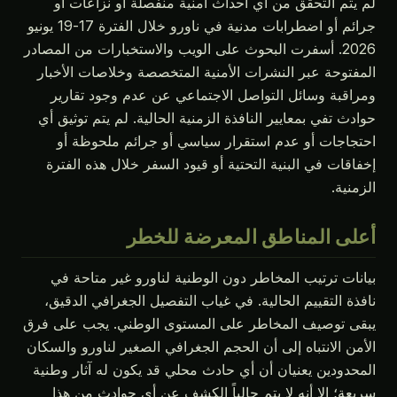
لم يتم التحقق من أي أحداث أمنية منفصلة أو نزاعات أو
جرائم أو اضطرابات مدنية في ناورو خلال الفترة 17-19 يونيو
2026. أسفرت البحوث على الويب والاستخبارات من المصادر
المفتوحة عبر النشرات الأمنية المتخصصة وخلاصات الأخبار
ومراقبة وسائل التواصل الاجتماعي عن عدم وجود تقارير
حوادث تفي بمعايير النافذة الزمنية الحالية. لم يتم توثيق أي
احتجاجات أو عدم استقرار سياسي أو جرائم ملحوظة أو
إخفاقات في البنية التحتية أو قيود السفر خلال هذه الفترة
الزمنية.
أعلى المناطق المعرضة للخطر
بيانات ترتيب المخاطر دون الوطنية لناورو غير متاحة في
نافذة التقييم الحالية. في غياب التفصيل الجغرافي الدقيق،
يبقى توصيف المخاطر على المستوى الوطني. يجب على فرق
الأمن الانتباه إلى أن الحجم الجغرافي الصغير لناورو والسكان
المحدودين يعنيان أن أي حادث محلي قد يكون له آثار وطنية
سريعة؛ إلا أنه لا يتم حالياً الكشف عن أي حوادث من هذا