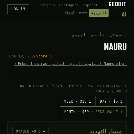
GEOBIT
Français
Português
Español
EN
LOG IN
AI
العربية
עברית
日本語
الموجز الأمني اليومي
NAURU
June 19, 2026
Score 3
أحداث Nauru المباشرة ←
الموجز العالمي ←
Embed this map →
⬇ NAURU DATASET (CSV) — EVENTS, PER-REGION RISK,
CYBER & SOURCES
1 WEEK · $15
1 DAY · $5
— BEST VALUE
1 MONTH · $39
مسار التهديد
▬ STABLE +0.0