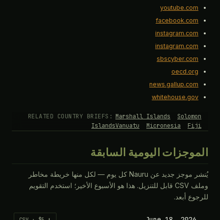
youtube.com
facebook.com
instagram.com
instagram.com
sbscyber.com
oecd.org
news.gallup.com
whitehouse.gov
RELATED COUNTRY BRIEFS:
Marshall Islands
Solomon
Islands
Vanuatu
Micronesia
Fiji
الموجزات اليومية السابقة
يُنشر موجز جديد عن Nauru كل يوم — لكل منها خريطة مخاطر
وملف CSV قابل للتنزيل. هذا هو الأسبوع الأخير؛ استخدم التقويم
للرجوع أبعد.
June 18, 2026
⬇ CSV · $5