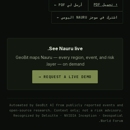
⬇ تحميل PDF
أرسل لي PDF ←
اشترك في موجز NAURU اليومي ←
See Nauru live.
GeoBit maps Nauru — every region, event, and risk
layer — on demand.
REQUEST A LIVE DEMO →
Automated by GeoBit AI from publicly reported events and
open-source research. Context only; not a risk advisory.
Recognized by Deloitte · NVIDIA Inception · Geospatial
World Forum.