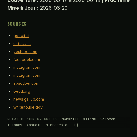
Couverture :
2026-06-17 à 2026-06-19 |
Prochaine
Mise à Jour :
2026-06-20
SOURCES
geobit.ai
unfccc.int
youtube.com
facebook.com
instagram.com
instagram.com
sbscyber.com
oecd.org
news.gallup.com
whitehouse.gov
RELATED COUNTRY BRIEFS:
Marshall Islands
Solomon
Islands
Vanuatu
Micronesia
Fiji