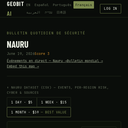
GEOBIT
EN
Español
Português
Français
LOG IN
AI
العربية
עברית
日本語
BULLETIN QUOTIDIEN DE SÉCURITÉ
NAURU
June 19, 2026
Score 3
Événements en direct — Nauru →
Bulletin mondial →
Embed this map →
⬇ NAURU DATASET (CSV) — EVENTS, PER-REGION RISK,
CYBER & SOURCES
1 DAY · $5
1 WEEK · $15
1 MONTH · $39
— BEST VALUE