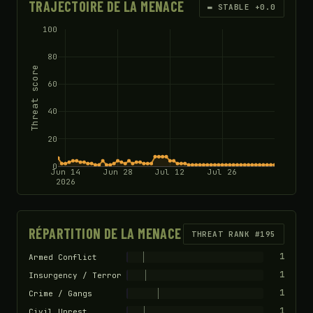
TRAJECTOIRE DE LA MENACE
▬ STABLE +0.0
100
80
Threat score
60
40
20
0
Jun 14
Jun 28
Jul 12
Jul 26
2026
RÉPARTITION DE LA MENACE
THREAT RANK #195
1
Armed Conflict
1
Insurgency / Terror
1
Crime / Gangs
1
Civil Unrest