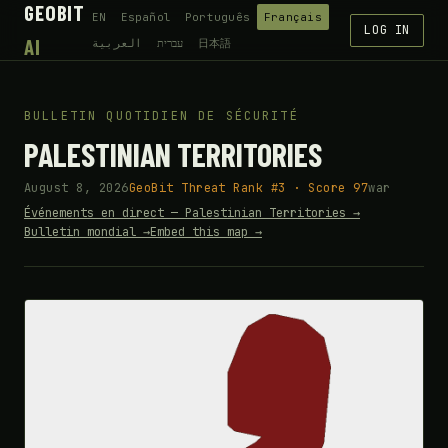
GEOBIT
EN
Español
Português
Français
LOG IN
AI
العربية
עברית
日本語
BULLETIN QUOTIDIEN DE SÉCURITÉ
PALESTINIAN TERRITORIES
August 8, 2026
GeoBit Threat Rank #3 · Score 97
war
Événements en direct — Palestinian Territories →
Bulletin mondial →
Embed this map →