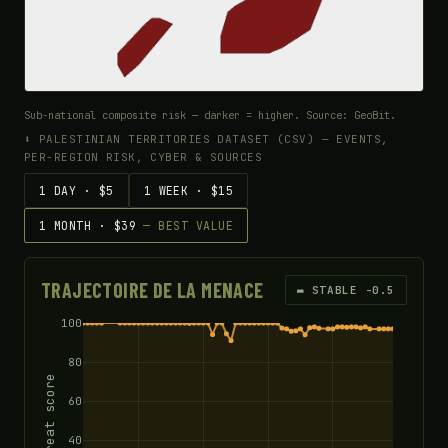
Sub-national composite risk — darker = higher. Source: GeoBit.
⬇ PALESTINIAN TERRITORIES DATASET (CSV) — EVENTS,
PER-REGION RISK, CYBER & SOURCES
1 DAY · $5
1 WEEK · $15
1 MONTH · $39
— BEST VALUE
TRAJECTOIRE DE LA MENACE
▬ STABLE -0.5
100
80
Threat score
60
40