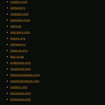
reuters.com
i24news.tv
youtube.com
aljazeera.com
wafa.ps
aljazeera.com
imemc.org
i24news.tv
news.un.org
bbc.co.uk
arabnews.com
facebook.com
thenationalnews.com
washingtonpost.com
reuters.com
instagram.com
britannica.com