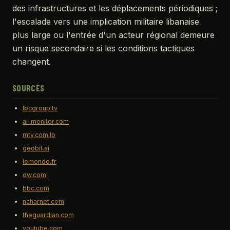
des infrastructures et les déplacements périodiques ;
l'escalade vers une implication militaire libanaise
plus large ou l'entrée d'un acteur régional demeure
un risque secondaire si les conditions tactiques
changent.
SOURCES
lbcgroup.tv
al-monitor.com
mtv.com.lb
geobit.ai
lemonde.fr
dw.com
bbc.com
naharnet.com
theguardian.com
youtube.com