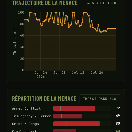
TRAJECTOIRE DE LA MENACE
▬ STABLE +0.0
100
80
Threat score
60
40
20
0
Jun 14
Jun 28
Jul 12
Jul 26
2026
RÉPARTITION DE LA MENACE
THREAT RANK #16
72
Armed Conflict
49
Insurgency / Terror
80
Crime / Gangs
40
Civil Unrest