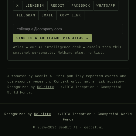
X
LINKEDIN
REDDIT
FACEBOOK
WHATSAPP
TELEGRAM
EMAIL
COPY LINK
SEND TO A COLLEAGUE VIA ATLAS →
Atlas — our AI intelligence desk — emails them this
snapshot personally. Nothing else, no list.
Automated by GeoBit AI from publicly reported events and
open-source research. Context only; not a risk advisory.
Recognized by
Deloitte
· NVIDIA Inception · Geospatial
World Forum.
Recognized by
Deloitte
· NVIDIA Inception · Geospatial World
Forum
© 2024–2026 GeoBit AI · geobit.ai