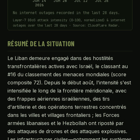
Jun 14
Jun 28
Jul 12
Jul 26
2026
No internet outages recorded in the last 28 days.
Layer-7 DDoS attack intensity (0–100, normalized) & internet
outages over the last 28 days · Source: Cloudflare Radar.
RÉSUMÉ DE LA SITUATION
Le Liban demeure engagé dans des hostilités
transfrontalières actives avec Israël, le classant au
#16 du classement des menaces mondiales (score
composite 72). Depuis le début août, l'intensité s'est
intensifiée le long de la frontière méridionale, avec
des frappes aériennes israéliennes, des tirs
d'artillerie et des opérations terrestres concentrés
dans les villes et villages frontaliers ; les Forces
armées libanaises et le Hezbollah ont riposté par
des attaques de drones et des attaques explosives.
Les infrastructures civiles—notamment les systèmes