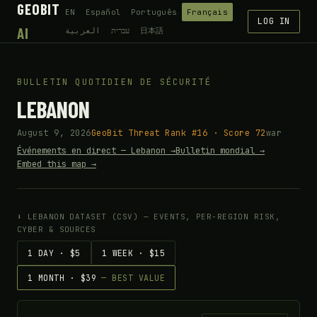
GEOBIT
EN
Español
Português
Français
LOG IN
AI
العربية
עברית
日本語
BULLETIN QUOTIDIEN DE SÉCURITÉ
LEBANON
August 9, 2026
GeoBit Threat Rank #16 · Score 72
war
Événements en direct — Lebanon →
Bulletin mondial →
Embed this map →
⬇ LEBANON DATASET (CSV) — EVENTS, PER-REGION RISK,
CYBER & SOURCES
1 DAY · $5
1 WEEK · $15
1 MONTH · $39
— BEST VALUE