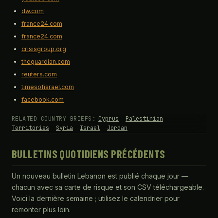
dw.com
france24.com
france24.com
crisisgroup.org
theguardian.com
reuters.com
timesofisrael.com
facebook.com
RELATED COUNTRY BRIEFS:
Cyprus
Palestinian
Territories
Syria
Israel
Jordan
BULLETINS QUOTIDIENS PRÉCÉDENTS
Un nouveau bulletin Lebanon est publié chaque jour —
chacun avec sa carte de risque et son CSV téléchargeable.
Voici la dernière semaine ; utilisez le calendrier pour
remonter plus loin.