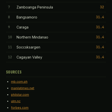
7
32
Zamboanga Peninsula
8
31.4
Bangsamoro
9
31.4
Caraga
10
31.4
Northern Mindanao
11
31.4
Soccsksargen
12
31.4
Cagayan Valley
SOURCES
mb.com.ph
manilatimes.net
philstar.com
ulm.nc
forbes.com