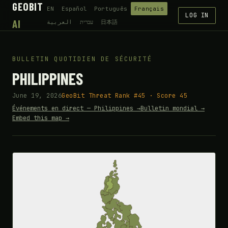
GEOBIT
EN
Español
Português
Français
LOG IN
AI
العربية
עברית
日本語
BULLETIN QUOTIDIEN DE SÉCURITÉ
PHILIPPINES
June 19, 2026
GeoBit Threat Rank #45 · Score 45
Événements en direct — Philippines →
Bulletin mondial →
Embed this map →