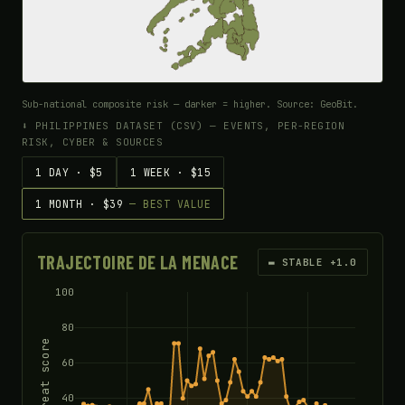
Sub-national composite risk — darker = higher. Source: GeoBit.
⬇ PHILIPPINES DATASET (CSV) — EVENTS, PER-REGION
RISK, CYBER & SOURCES
1 DAY · $5
1 WEEK · $15
1 MONTH · $39
— BEST VALUE
TRAJECTOIRE DE LA MENACE
▬ STABLE +1.0
100
80
Threat score
60
40