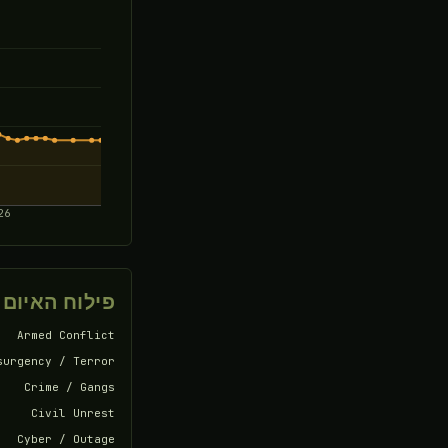
26
פילוח האיום
Armed Conflict
surgency / Terror
Crime / Gangs
Civil Unrest
Cyber / Outage