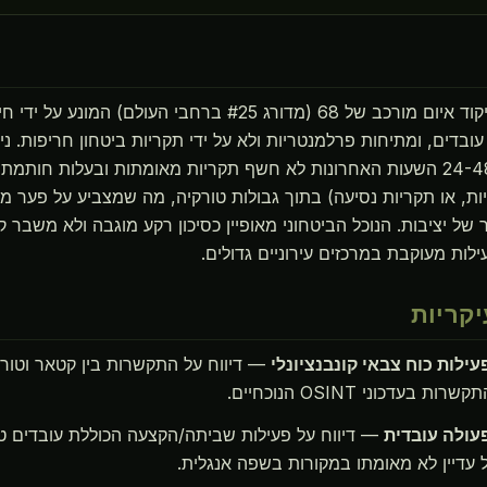
טורקיה שומרת על ניקוד איום מורכב של 68 (מדורג #25 ברחבי העולם
בדים, ומתיחות פרלמנטריות ולא על ידי תקריות ביטחון חריפות. ני
בזמן אמת במהלך 24-48 השעות האחרונות לא חשף תקריות מאומתות ובעלות חות
, או תקריות נסיעה) בתוך גבולות טורקיה, מה שמצביע על פער מ
 של יציבות. הנוכל הביטחוני מאופיין כסיכון רקע מוגבה ולא משבר קר
לות מעוקבת במרכזים עירוניים גדולים.
קריות
— דיווח על התקשרות בין קטאר וטורק
בעדכוני OSINT הנוכחיים.
— דיווח על פעילות שביתה/הקצעה הכוללת עובדים ט
ל עדיין לא מאומתו במקורות בשפה אנגלית.