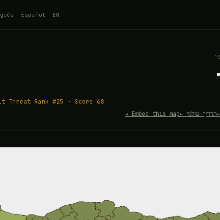
guês
Español
EN
י
it Threat Rank #25 · Score 68
תדריך עולמי ←
Embed this map →