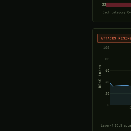
33
Each category 0–
100
80
DDoS index
60
40
20
0
Layer-7 DDoS atta