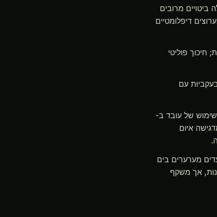
 ביטויים מרובים
רוצים דיפלומטיים
 חיכוך פוליטי
עקביות עם
िביה המיוחסת לשימוש של עובד ב-
חדר מלון באיסטנבול (תקרית מרץ 2026, חשופה ביוני 2026) מדגישה איום
דים מערערים בים
קי דווח בעדכוני 48 השעות האחרונות, אך משקף