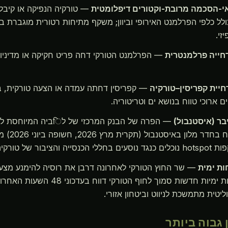
— טורקיה הנפיקה או קיבלה
לל כלפי הפרלמנט האירופי וביוון; משקף מתיחות רטורית מוגברת בע
זי.
— הפרלמנט הטורקי דחה פריט חקיקה או מדיניות;
— קפריסין דחתה עמדה או הצעה טורקית, ב
ם ארוכי טווח בנושא ים וטריטוריה.
יבר (איסטנבול)
— הפרה של הבנק המרכזי של ל
Wi-Fi לא מאובטח ב
ציבור של טורקיה.
ות ימית
— שר החוץ הטורקי לאחרונה דרבן את רוסיה להימנע מצע
השחור; אין תקריות ימיות חדשות סמוך לחוף הטור
יטית מתמשכת לניווט וביטחון אזורי.
 גבוה ביותר