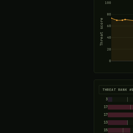
100
80
Threat score
60
40
20
0
THREAT RANK #
3
17
17
13
15