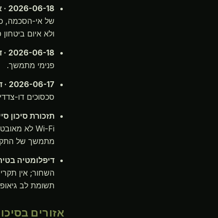
2026-06-18 · אי-הסכמה מרובת-וקטורים דיפלומטית
של אי-הסכמה, כו
ולא איום ביטחון פי
2026-06-18 · דחייה פרלמנטרית
פנימי מתמשך.
2026-06-17 · דחיית קפריסין–טורקיה
סכסוכים דו-צדדיי
תזכורת סיכון סי
מתמשך של התקפות hotspot נוכלים כנגד נוסעים בחללי הכנסייה וה
דיפלומטיה בטיח
תשומת לב גיאופול
אזורים בסיכון