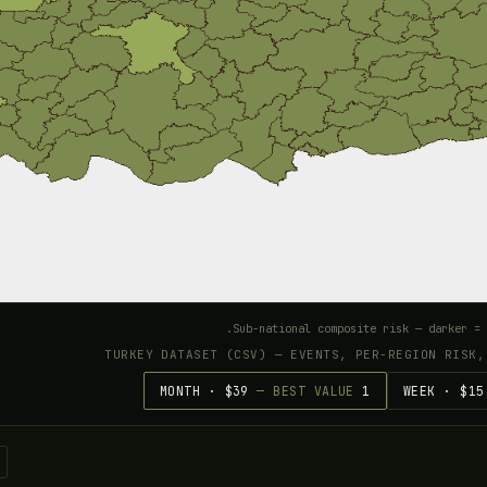
Sub-national composite risk — darker = 
— BEST VALUE
1 MONTH · $39