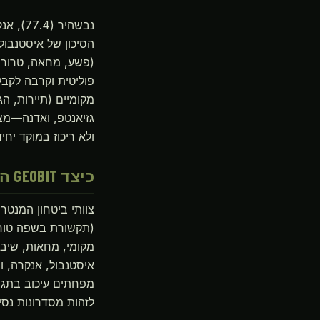
הסיכון של איסטנבול
(פשע, מחאה, טרור, 
פוליטית וקרבה לקב
מקומיים (תיירות, הג
גזיאנטפ, ואדנה—מצ
ולא ריכוז במוקד יחיד
כיצד GEOBIT היה עוזר
צוותי ביטחון המנטר
(תקשורת בשפה טורקי
מקומי, מחאות, שיבו
איסטנבול, אנקרה, ו
מפחתים עיכוב בתגוב
לזהות מסדרונות נסיע