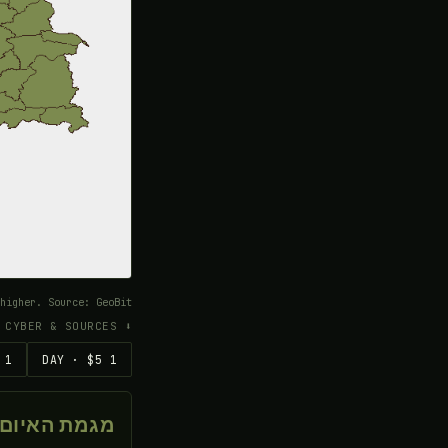
higher. Source: GeoBit.
⬇ TURKEY DATASET (CSV) — EVENTS, PER-REGION RISK, CYBER & SOURCES
1 WEEK · $15
1 DAY · $5
מגמת האיום