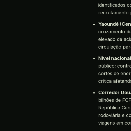
identificados 
recrutamento 
Yaoundé (Cent
cruzamento de 
elevado de aci
circulação par
Nível naciona
público; contr
cortes de ener
crítica afetan
Corredor Doua
bilhões de FCF
República Cent
rodoviária e c
viagens em cor