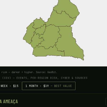
 risk — darker = higher. Source: GeoBit.
T (CSV) — EVENTS, PER-REGION RISK, CYBER & SOURCES
 WEEK · $15
1 MONTH · $39
— BEST VALUE
A AMEAÇA