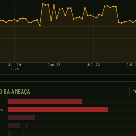
Jun 14
Jun 28
Jul 12
Jul 
2026
O DA AMEAÇA
T
ror