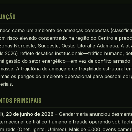
TUAÇÃO
ece como um ambiente de ameaças compostas (classificaç
om risco elevado concentrado na região do Centro e preo
zonas Noroeste, Sudoeste, Oeste, Litoral e Adamaua. A ati
e 2026) reflete desafios institucionais—tráfico humano, de
 má gestão do setor energético—em vez de conflito armado
 massa. A trajetória de ameaça é de fragilidade estrutural e
, mas os perigos do ambiente operacional para pessoal cor
riais.
TOS PRINCIPAIS
l), 23 de junho de 2026
– Gendarmaria anunciou desmant
nternacional de tráfico humano e fraude operando sob fac
m rede (Qnet, Ignite, Unimec). Mais de 6.000 jovens came