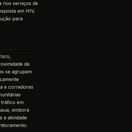
 nos serviços de
esposta em HIV,
lução para
foco,
proximidade da
tes se agrupam
ficamente
na e corredores
unitárias
 tráfico em
amaua, embora
a a atividade
nitoramento.