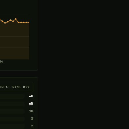
26
HREAT RANK #27
48
65
18
8
2