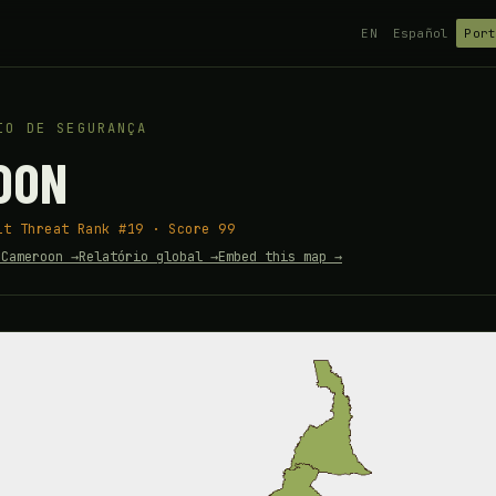
EN
Español
Por
IO DE SEGURANÇA
OON
it Threat Rank #19 · Score 99
 Cameroon →
Relatório global →
Embed this map →