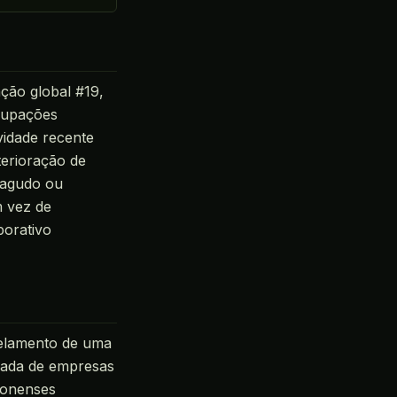
ão global #19,
cupações
vidade recente
terioração de
 agudo ou
m vez de
porativo
elamento de uma
hada de empresas
ronenses