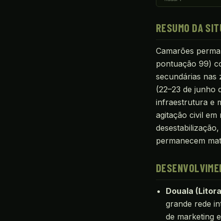
RESUMO DA SI
Camarões perman
pontuação 99) c
secundárias nas 
(22–23 de junho d
infraestrutura e
agitação civil em
desestabilização
permanecem mate
DESENVOLVIMEN
Douala (Litora
grande rede i
de marketing e