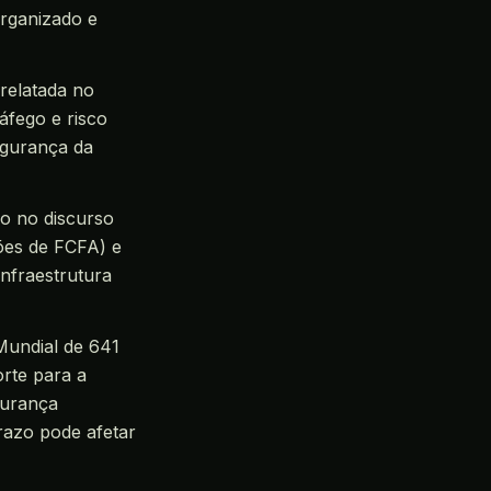
organizado e
relatada no
áfego e risco
egurança da
do no discurso
ões de FCFA) e
infraestrutura
undial de 641
orte para a
gurança
prazo pode afetar