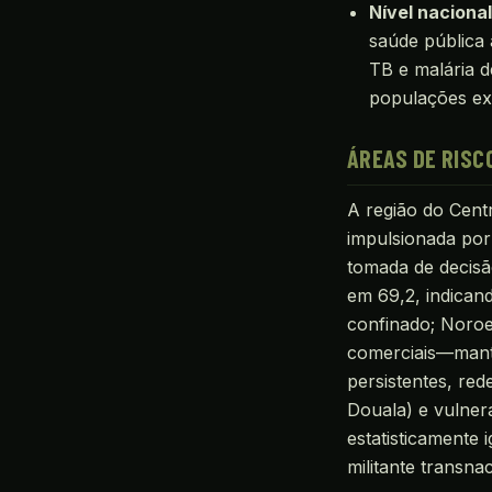
Nível naciona
saúde pública 
TB e malária d
populações exp
ÁREAS DE RISC
A região do Cent
impulsionada por 
tomada de decisã
em 69,2, indican
confinado; Noroe
comerciais—mant
persistentes, re
Douala) e vulner
estatisticamente 
militante transn