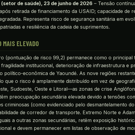
l (setor de saúde), 23 de junho de 2026
– Tensão contínua
após retirada de financiamento da USAID; capacidade de r
egradada. Representa risco de segurança sanitária em evo
atriadas e resiliência da cadeia de suprimentos.
O MAIS ELEVADO
ro (pontuação de risco 99,2) permanece como o principal 
fragilidade institucional, deterioração de infraestrutura e 
o político-econômica de Yaoundé. As nove regiões restan
do que o risco é amplamente distribuído em vez de geogra
ste, Sudoeste, Oeste e Litoral—as zonas de crise Anglófo
êm preocupação secundária elevada devido a tensões com
des criminosas (como evidenciado pelo desmantelamento do
abilidade de corredor de transporte. Extremo Norte e Ad
iguais a outras zonas secundárias, retêm exposição históric
acional e devem permanecer em listas de observação de mo