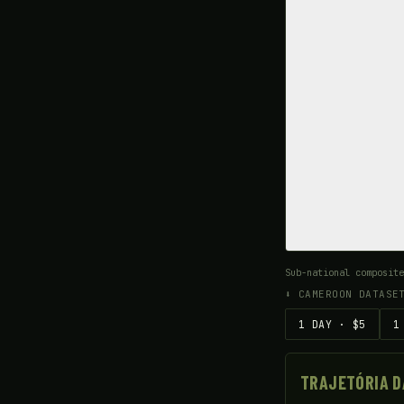
Sub-national composite
⬇ CAMEROON DATASE
1 DAY · $5
1
TRAJETÓRIA D