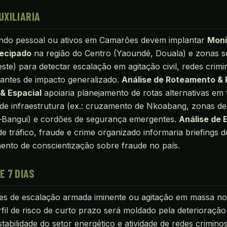
UXILIARIA
ando pessoal ou ativos em Camarões devem implantar
Moni
tecipado
na região do Centro (Yaoundé, Douala) e zonas s
te) para detectar escalação em agitação civil, redes crim
 antes de impacto generalizado.
Análise de Roteamento &
 & Espacial
apoiaria planejamento de rotas alternativas em
 de infraestrutura (ex.: cruzamento de Nkoabang, zonas d
–Bangui) e cordões de segurança emergentes.
Análise de 
de tráfico, fraude e crime organizado informaria briefings 
mento de conscientização sobre fraude no país.
E 7 DIAS
es de escalação armada iminente ou agitação em massa nos
rfil de risco de curto prazo será moldado pela deterioraçã
nstabilidade do setor energético e atividade de redes crimin