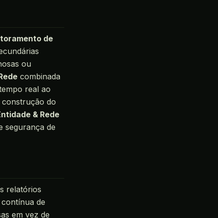
toramento de
ecundárias
inosas ou
 Rede
combinada
 tempo real ao
e construção do
Entidade & Rede
de segurança de
 relatórios
o contínua de
osas em vez de