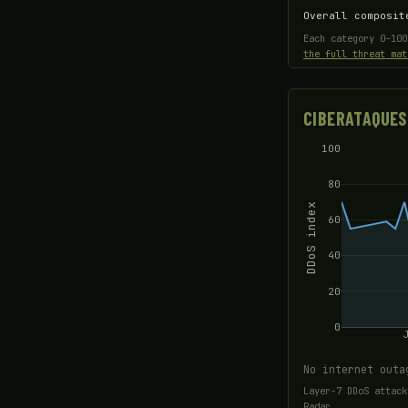
Overall composit
Each category 0–10
the full threat mat
CIBERATAQUES
100
80
DDoS index
60
40
20
0
No internet outa
Layer-7 DDoS attack
Radar.