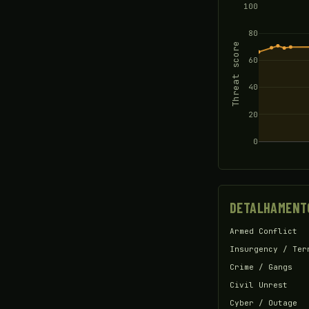
100
80
Threat score
60
40
20
0
DETALHAMENT
Armed Conflict
Insurgency / Ter
Crime / Gangs
Civil Unrest
Cyber / Outage