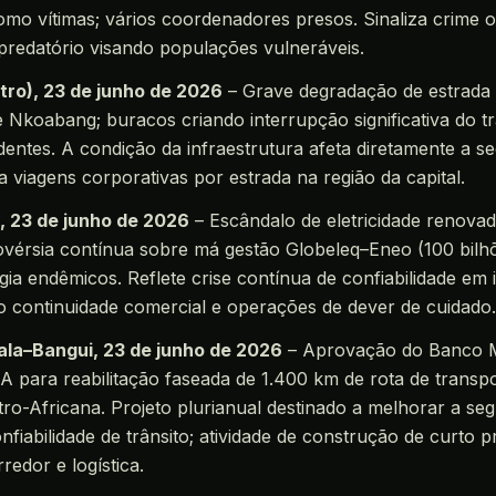
como vítimas; vários coordenadores presos. Sinaliza crime 
predatório visando populações vulneráveis.
ro), 23 de junho de 2026
– Grave degradação de estrada 
Nkoabang; buracos criando interrupção significativa do tr
dentes. A condição da infraestrutura afeta diretamente a s
a viagens corporativas por estrada na região da capital.
l, 23 de junho de 2026
– Escândalo de eletricidade renova
ovérsia contínua sobre má gestão Globeleq–Eneo (100 bilh
gia endêmicos. Reflete crise contínua de confiabilidade em 
do continuidade comercial e operações de dever de cuidado.
la–Bangui, 23 de junho de 2026
– Aprovação do Banco M
A para reabilitação faseada de 1.400 km de rota de transp
ro-Africana. Projeto plurianual destinado a melhorar a se
onfiabilidade de trânsito; atividade de construção de curto 
redor e logística.