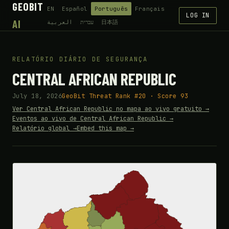
GEOBIT
EN
Español
Português
Français
LOG IN
AI
العربية
עברית
日本語
RELATÓRIO DIÁRIO DE SEGURANÇA
CENTRAL AFRICAN REPUBLIC
July 18, 2026
GeoBit Threat Rank #20 · Score 93
Ver Central African Republic no mapa ao vivo gratuito →
Eventos ao vivo de Central African Republic →
Relatório global →
Embed this map →