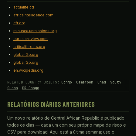
actualite.cd
africaintelligence.com
cfr.org
minusca.unmissions.org
eurasiareview.com
criticalthreats.org
globalr2p.org
globalr2p.org
en.wikipedia.org
RELATED COUNTRY BRIEFS:
Congo
Cameroon
Chad
South
Sudan
DR Congo
RELATÓRIOS DIÁRIOS ANTERIORES
Um novo relatório de Central African Republic é publicado
todos os dias — cada um com seu próprio mapa de risco e
CSV para download. Aqui está a última semana; use o