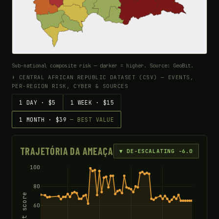
Sub-national composite risk — darker = higher. Source: GeoBit.
⬇ CENTRAL AFRICAN REPUBLIC DATASET (CSV) — EVENTS,
PER-REGION RISK, CYBER & SOURCES
1 DAY · $5
1 WEEK · $15
1 MONTH · $39
— BEST VALUE
TRAJETÓRIA DA AMEAÇA
▼ DE-ESCALATING -6.0
100
80
Threat score
60