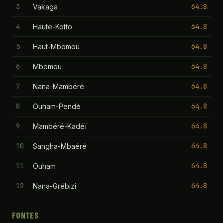
3
64.8
Vakaga
4
64.8
Haute-Kotto
5
64.8
Haut-Mbomou
6
64.8
Mbomou
7
64.8
Nana-Mambéré
8
64.8
Ouham-Pendé
9
64.8
Mambéré-Kadéï
10
64.8
Sangha-Mbaéré
11
64.8
Ouham
12
64.8
Nana-Grébizi
FONTES