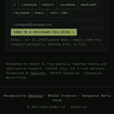
X
LINKEDIN
REDDIT
FACEBOOK
WHATSAPP
TELEGRAM
EMAIL
COPY LINK
SEND TO A COLLEAGUE VIA ATLAS →
Atlas — our AI intelligence desk — emails them this
snapshot personally. Nothing else, no list.
Automated by GeoBit AI from publicly reported events and
open-source research. Context only; not a risk advisory.
Recognized by
Deloitte
· NVIDIA Inception · Geospatial
World Forum.
Recognized by
Deloitte
· NVIDIA Inception · Geospatial World
Forum
© 2024–2026 GeoBit AI · geobit.ai