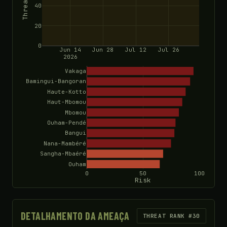
40
20
0
Jun 14
Jun 28
Jul 12
Jul 26
2026
Vakaga
Bamingui-Bangoran
Haute-Kotto
Haut-Mbomou
Mbomou
Ouham-Pendé
Bangui
Nana-Mambéré
Sangha-Mbaéré
Ouham
0
50
100
Risk
DETALHAMENTO DA AMEAÇA
THREAT RANK #30