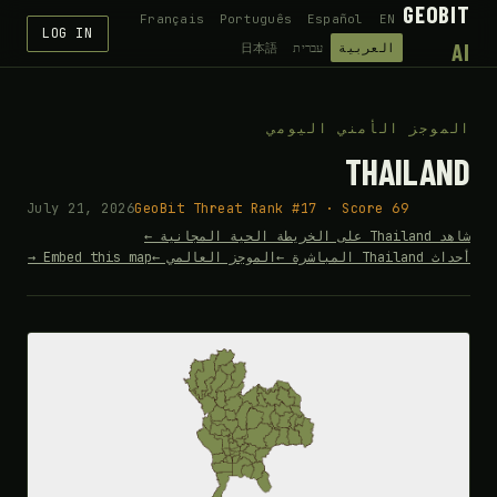
GEOBIT
Français
Português
Español
EN
LOG IN
AI
العربية
עברית
日本語
الموجز الأمني اليومي
THAILAND
July 21, 2026
GeoBit Threat Rank #17 · Score 69
شاهد Thailand على الخريطة الحية المجانية ←
أحداث Thailand المباشرة ←
الموجز العالمي ←
Embed this map →