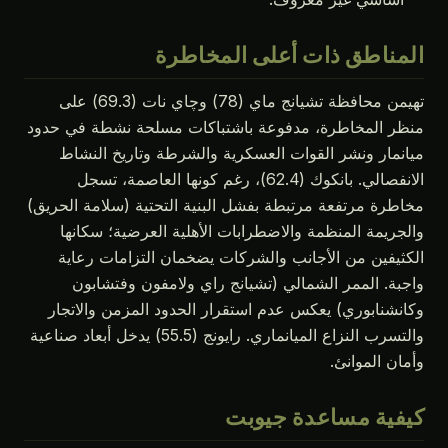
المناطق ذات أعلى المخاطرة
تهيمن محافظة تشيانج ماي (78) وچاي نات (69.3) على
منظر المخاطرة، مدفوعة باشتباكات مسلحة نشطة في حدود
ميانمار ونشر القوات العسكرية والشرطة وتاريخ النشاط
الانفصالي. بانكوك (62.4)، رغم كونها العاصمة، تسجل
مخاطرة مرتفعة مرتبطة بفشل البنية التحتية (سلامة الحريق)
والجريمة المنظمة والاضطرابات الأهلية العرضية؛ سكانها
الكثيفين من الأجانب والشركات يضخمان التزامات رعاية
واجبة. الممر الشمالي (تشيانج راي ولامفون وفتشابون
وكانشنابوري) يعكس عدم استقرار الحدود المزمن والاتجار
والتسرب النزاع الميانماري. رايونج (55.5) يدخل أبعاد صناعية
وأمان الموانئ.
كيفية مساعدة جيوبت