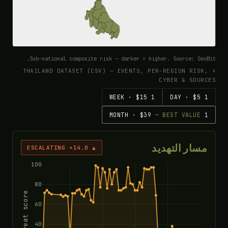
Sub-national composite risk — darker = higher. Source: GeoBit.
⬇ THAILAND DATASET (CSV) — EVENTS, PER-REGION RISK,
CYBER & SOURCES
1 WEEK · $15
1 DAY · $5
— BEST VALUE
1 MONTH · $39
مسار التهديد
▲ ESCALATING +14.0
100
80
Threat score
60
40