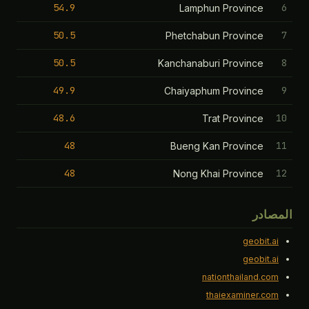
54.9
6
Lamphun Province
50.5
7
Phetchabun Province
50.5
8
Kanchanaburi Province
49.9
9
Chaiyaphum Province
48.6
10
Trat Province
48
11
Bueng Kan Province
48
12
Nong Khai Province
المصادر
geobit.ai
geobit.ai
nationthailand.com
thaiexaminer.com