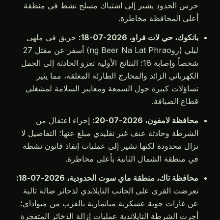
حرس الحدود يشير إلى اشتباك مسلح نشط في منطقة
أعلى المحافظة مخاطرة.
بانكوك، حي لات فراو، 2026-07-18:
حريق في ملهى
ليلي (روng Beer Na Lat Phrao) أسفر عن مقتل 27
شخصاً وإصابة 18؛ النتائج الأولية تعزو الحادثة إلى الحمل
الكهربائي الزائد والمخارج الطارئة المغلقة، مما يثير
تساؤلات كبيرة حول السمعة ومعايير السلامة لمشغلي
قطاع الضيافة.
محافظة لامفون، 2026-07-20:
إجراء اعتقال من
الشرطة وحادثة عنف غير تقليدي مبلغ عنها؛ التفاصيل لا
تزال محدودة لكنها تشير إلى عمليات إنفاذ قانون نشطة
في منطقة الشمال الثانية بأعلى مخاطرة.
محافظة تاك، منطقة ماي سوت الحدودية، 2026-07-18:
تعرضت القرى على الجانب التايلاندي لذخائر ضالة تالية
عن غارات جوية عسكرية ميانمارية بالقرب من ميواداي؛
أجرت الشرطة التايلاندية عمليات إزالة الذخائر المتفجرة