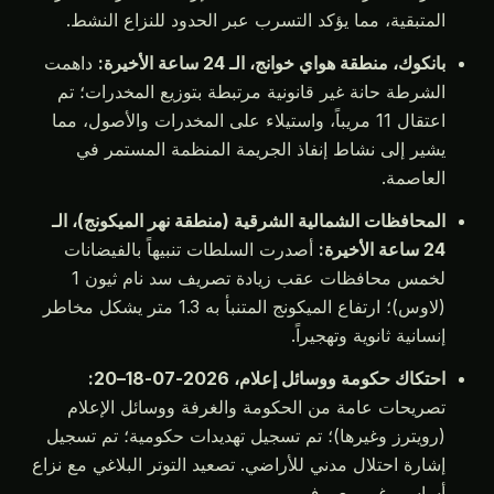
المتبقية، مما يؤكد التسرب عبر الحدود للنزاع النشط.
بانكوك، منطقة هواي خوانج، الـ 24 ساعة الأخيرة:
داهمت
الشرطة حانة غير قانونية مرتبطة بتوزيع المخدرات؛ تم
اعتقال 11 مريباً، واستيلاء على المخدرات والأصول، مما
يشير إلى نشاط إنفاذ الجريمة المنظمة المستمر في
العاصمة.
المحافظات الشمالية الشرقية (منطقة نهر الميكونج)، الـ
24 ساعة الأخيرة:
أصدرت السلطات تنبيهاً بالفيضانات
لخمس محافظات عقب زيادة تصريف سد نام ثيون 1
(لاوس)؛ ارتفاع الميكونج المتنبأ به 1.3 متر يشكل مخاطر
إنسانية ثانوية وتهجيراً.
احتكاك حكومة ووسائل إعلام، 2026-07-18–20:
تصريحات عامة من الحكومة والغرفة ووسائل الإعلام
(رويترز وغيرها)؛ تم تسجيل تهديدات حكومية؛ تم تسجيل
إشارة احتلال مدني للأراضي. تصعيد التوتر البلاغي مع نزاع
أساسي غير معروف.