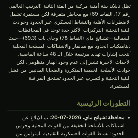
تظل تايلاند بيئة أمنية مركبة من الفئة الثانية (الترتيب العالمي
رقم 17، النقاط 69) مع مخاطر متفرقة لكن مستمرة تشمل
الاضطرابات الأهلية والنشاط العسكري عبر الحدود وحوادث
البنية التحتية. التركيزات الأكثر حدة توجد في المحافظات
الشمالية—تشيانج ماي (النقاط 78) وچاي نات (69.3)—حيث
ديناميكيات الحدود مع ميانمار والاشتباكات المسلحة المحلية
أنتجت إشارات تهديد مرتفعة خلال الـ 48 ساعة الماضية.
الأحداث الأخيرة تشير إلى عدم وجود انهيار منظومي، لكن
حوادث الأسلحة الخفيفة المتكررة والضحايا المدنيين من فشل
البنية التحتية والتسرب عبر الحدود تستحق المراقبة
المستمرة.
التطورات الرئيسية
محافظة تشيانج ماي، 2026-07-20:
تم الإبلاغ عن
اشتباكات بالأسلحة الخفيفة بين القوات المحلية وحرس
الحدود؛ نشاط القوات العسكرية التقليدية المتزامن من