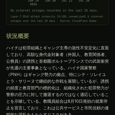
Jun 14
Jun 28
Jul 12
Jul 26
2026
No internet outages recorded in the last 28 days.
Layer-7 DDoS attack intensity (0–100, normalized) & internet
outages over the last 28 days · Source: Cloudflare Radar.
状況概要
ハイチは犯罪組織とギャング主導の急性不安定化に直面
しており、高額な身代金対象者（外国人、教育関係者、
公務員）の誘拐と首都圏ポルトープランスでの武装衝突
が先週の主要事象となっている。ハイチ国家警察
（PNH）はギャング勢力の拠点、特にシテ・ソレイユ
とラ・サリーヌで継続的な作戦を展開しているが、誘拐
の頻度と教育部門の標的化は、組織化された犯罪勢力が
警察の圧力に対して撤退するのではなく適応しているこ
とを示唆している。教職員組合は8月10日発効の就業停
止を宣言しており、これは公共サービスと市民信頼の連
鎖的な混乱をもたらすリスクがある。