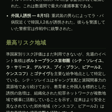
れた。これは数週間で最大の逮捕事案である。
外国人誘拐 — 8月1日
: 重武装の男らによってラ・パ
病院近くで韓国人2名が誘拐された。彼らを警護して
いた警察官は作戦中に銃撃された。
最高リスク地域
準国家別リスク評価はまだ利用できないが、先週のイベ
ント集積は
ポルトープランス首都圏（シテ・ソレイユ、
ラ・サリーヌ、デルマス、プイ・ブラン、ビアール2、
ケンスコフ）
と
ゴナイヴ
を主要な紛争地点として特定し
ている。シテ・ソレイユはギャング支配と派閥間暴力の
震源地であり続けており、教育者と外国人を標的とした
誘拐の急増は、組織化された犯罪ネットワークが複数地
域で横暴に活動していることを示す。従来はより安全と
見なされていた郊外地域（ケンスコフ、ビアール2）は