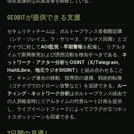
現在直接的な武装攻撃を経験している。
GEOBITが提供できる支援
セキュリティチームは、ポルトープランス首都圏近隣
（シテ・ソレイユ、ラ・サリーヌ、デルマス回廊）とゴ
ナイヴに対して
AOI監視・早期警報
を配備し、リアルタ
イムで新興衝突および誘拐活動を検知すべきである。
ネ
ットワーク・アクター分析
を
OSINT（X/Telegram、
HaitiLibre、地元ラジオSIGINT）
と組み合わせること
で、ギャング連合の移動、指導部の逮捕、戦術的転換
（ゴナイヴでのドローン攻撃など）を追跡できる。
ルー
ティング・ネットワーク分析
はポルトープランス経由で
の人員輸送時にリアルタイムの代替ルート計画を提供
し、ライブイベントフィードによってフラグが立つホッ
トスポットゾーンを回避できる。
7日間の見通し