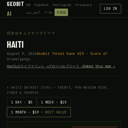
GEOBIT
EN
Español
Português
Français
LOG IN
AI
العربية
עברית
日本語
日次セキュリティブリーフ
HAITI
August 9, 2026
GeoBit Threat Rank #19 · Score 67
crime/gangs
Haitiのライブイベント →
グローバルブリーフ →
Embed this map →
⬇ HAITI DATASET (CSV) — EVENTS, PER-REGION RISK,
CYBER & SOURCES
1 DAY · $5
1 WEEK · $15
1 MONTH · $39
— BEST VALUE