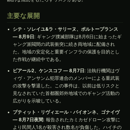
主要な展開
シテ・ソレイユ&ラ・サリーヌ、ポルトープランス
— 8月9日
: ギャング撲滅部隊は8月6日に始まったギ
ャング派閥間の武装衝突に続き両地域に配備され
た。地域の安定化と重要インフラの保護を目的とし
た作戦が継続中である。
ビアール2、ケンスコフ — 8月7日
: 法執行機関はヴ
ィヴ・アンサンム犯罪連合のメンバーによる重武装
の攻撃を撃退した。この事件は、以前は低リスクと
見なされていた首都圏郊外地域でのギャング活動の
広がりを示唆している。
プティット・リヴィエール・バイオンネ、ゴナイヴ
— 8月7日夜間
: 報告されたカミカゼドローン攻撃に
より民間人1名が殺害され数名が負傷した。ハイチの