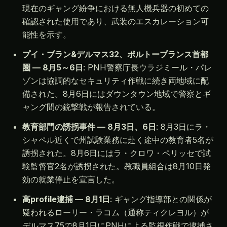
現在のギャング紛争における無人機兵器の初めての
確認された使用であり、武装のエスカレーション可
能性を示す。
プイ・ブラン&デルマス32、ポルトープランス首都
圏 — 8月5～6日
: PNH警察庁長ウラジミール・パレ
ゾンは協調的なセキュリティ作戦に続き両地域に配
備された。8月6日にはダウンタウン地域で警察とギ
ャング間の銃撃戦が報告されている。
教育部門の誘拐事件 — 8月3日、6日
: 8月3日にラ・
シャペル近くで州試験業務に赴く途中の教育者5名が
誘拐された。8月6日にはラ・クロワ・ペリッセで試
験監督官2名が誘拐された。教職員組合は8月10日発
効の就業停止を宣言した。
高profile逮捕 — 8月1日
: ギャング指導部との関係が
疑われるローリー・ラコム（通称ティクレヨル）が
デルマス75で8月1日にPNHによる監視作戦で逮捕さ