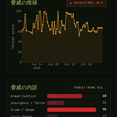
脅威の推移
▲ ESCALATING +8.0
100
80
Threat score
60
40
20
0
Jun 14
Jun 28
Jul 12
Jul 26
2026
脅威の内訳
THREAT RANK #21
68
Armed Conflict
32
Insurgency / Terror
95
Crime / Gangs
17
Civil Unrest