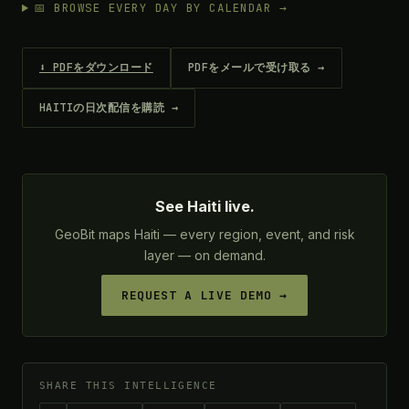
📅 BROWSE EVERY DAY BY CALENDAR →
⬇ PDFをダウンロード
PDFをメールで受け取る →
HAITIの日次配信を購読 →
See Haiti live.
GeoBit maps Haiti — every region, event, and risk
layer — on demand.
REQUEST A LIVE DEMO →
SHARE THIS INTELLIGENCE