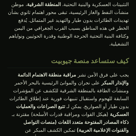
التثبيتات العسكرية والبنية التحتية.
المنطقة الشرقية
، موطن
منشآت النفط والغاز الرئيسية، تبقى محور اهتمام ثانوي بشأن
تهديدات الطائرات بدون طيار والتهديد غير المتماثل. يُدفع
الخطر في هذه المناطق بسبب القرب الجغرافي من اليمن
وكثافة البنية التحتية الحرجة الوطنية وقدرة الحوثيين ونواياهم
التشغيلية.
كيف ستساعد منصة جيوبيت
يجب على فرق الأمن نشر
مراقبة منطقة الاهتمام الدائمة
والإنذار المبكر
على نجران والموانئ الرئيسية بالبحر الأحمر
ومنشآت الطاقة بالمنطقة الشرقية للكشف عن المؤشرات
السابقة للهجوم واستقبال تنبيهات فورية عند إطلاق الطائرات
بدون طيار أو الصواريخ. يمكن لـ
تتبع الصراعات والعمليات
العسكرية
(هيكل القوات ومراقبة قدرات الأسلحة) مقترنة بـ
ذكاء المصادر المفتوحة متعدد اللغات (منصات التواصل
والقنوات الإعلامية العربية)
تمكين الكشف المبكر عن