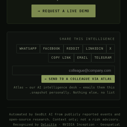
REQUEST A LIVE DEMO →
SHARE THIS INTELLIGENCE
WHATSAPP
FACEBOOK
REDDIT
LINKEDIN
X
COPY LINK
EMAIL
TELEGRAM
SEND TO A COLLEAGUE VIA ATLAS →
Atlas — our AI intelligence desk — emails them this
snapshot personally. Nothing else, no list.
Automated by GeoBit AI from publicly reported events and
open-source research. Context only; not a risk advisory.
Recognized by
Deloitte
· NVIDIA Inception · Geospatial