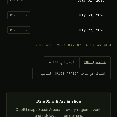
July 31, 2026
⬇ CSV · $5
July 30, 2026
⬇ CSV · $5
July 29, 2026
⬇ CSV · $5
📅 BROWSE EVERY DAY BY CALENDAR →
⬇ تحميل PDF
أرسل لي PDF ←
اشترك في موجز SAUDI ARABIA اليومي ←
See Saudi Arabia live.
GeoBit maps Saudi Arabia — every region, event,
and risk layer — on demand.