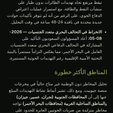
تيقظ مرتفع تجاه تهديدات الطائرات بدون طيار على
منشآت النفط والطاقة، مع استمرار عمليات اعتراض
الدفاع الجوي، على الرغم من أنه لم تتوفر تأكيدات حوادث
جديدة محددة في نافذة 24-48 ساعة في وقت التحليل.
الانخراط في التحالف البحري متعدد الجنسيات — 2026-
08-05:
أعاد المسؤولون السعوديون التأكيد على
المشاركة في التحالف الدفاعي البحري متعدد الجنسيات
العامل في البحر الأحمر، مما يعكس التزاماً مستمراً بالبنية
التحتية الأمنية الإقليمية رغم التهديدات الحوثية المستمرة.
المناطق الأكثر خطورة
تحليل المخاطر دون الوطنية غير متاح حالياً في مخرجات
منصة جيوبيت. ومع ذلك، تشير أنماط نشاط التهديدات المبلغ
عنها إلى أن
المحافظات الجنوبية (نجران، عسير، جيزان)
و
المناطق الساحلية الغربية (محافظات البحر الأحمر)
تواجه
مخاطر متزايدة من ضربات الحوثيين العابرة للحدود على