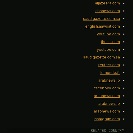
aljazeera.com
cbsnews.com
saudigazette.com.sa
english.aawsat.com
youtube.com
thehill.com
youtube.com
saudigazette.com.sa
reuters.com
lemonde.fr
arabnews.jp
facebook.com
arabnews.com
arabnews.jp
arabnews.com
instagram.com
RELATED COUNTRY