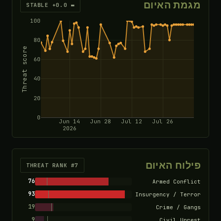
מגמת האיום
▬ STABLE +0.0
100
80
Threat score
60
40
20
0
Jun 14
Jun 28
Jul 12
Jul 26
2026
פילוח האיום
THREAT RANK #7
76
Armed Conflict
93
Insurgency / Terror
19
Crime / Gangs
9
Civil Unrest