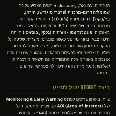
הנוכחיים. עם זאת, clustering אירועים מצביע על כך
ש
סומליה דרום-מרכזית (פרברי מוגדישו, היראן,
ביי/בקול) ודרום-מזרח (ג'ובלנד)
חוות את התדירות
הגבוהה ביותר של פעילות IED והתקפות של אל-שבאב.
בו-זמנית,
פונטלנד צפון-מזרחית (גלקיו, בוסאסו)
חוותה
חיכוך צבאי בתוך-מדינתי כאשר פונטלנד משחזת שליטה על
התקנות ביטחון מעודדות-פדרליות, מה שמאותת לתחרות
פוליטית-צבאית ולא לפעילות התנגדות. ארגונים עם כוח אדם
או נכסים באזורים אלה מתמודדים עם חשיפה מורכבת הן
לאלימות אנטי-מדינה והן לחיכוך לא צפוי של שחקנים
במדינה.
כיצד GEOBIT יכול לסייע
צוותי ביטחון צריכים לפרוס
Monitoring & Early Warning
של AOI (Area-of-Interest)
עם צפייה מתמשכת על
מרכזים עם צפיפות אוכלוסיה גבוהה (מוגדישו, קיסמיו,