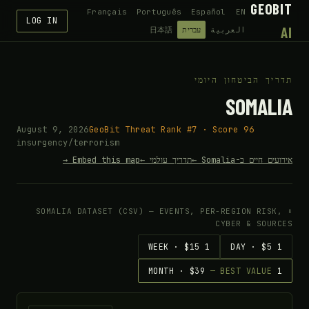
GEOBIT
Français
Português
Español
EN
LOG IN
AI
العربية
עברית
日本語
תדריך הביטחון היומי
SOMALIA
August 9, 2026
GeoBit Threat Rank #7 · Score 96
insurgency/terrorism
אירועים חיים ב-Somalia ←
תדריך עולמי ←
Embed this map →
⬇ SOMALIA DATASET (CSV) — EVENTS, PER-REGION RISK,
CYBER & SOURCES
1 WEEK · $15
1 DAY · $5
— BEST VALUE
1 MONTH · $39