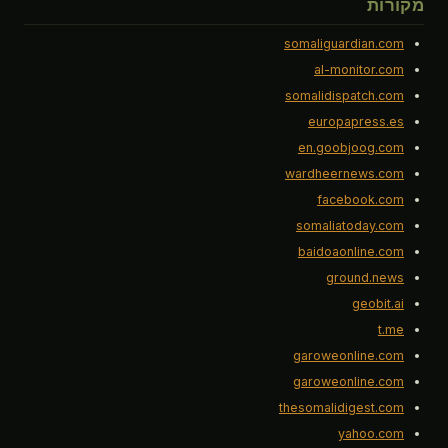
מקורות
somaliguardian.com
al-monitor.com
somalidispatch.com
europapress.es
en.goobjoog.com
wardheernews.com
facebook.com
somaliatoday.com
baidoaonline.com
ground.news
geobit.ai
t.me
garoweonline.com
garoweonline.com
thesomalidigest.com
yahoo.com