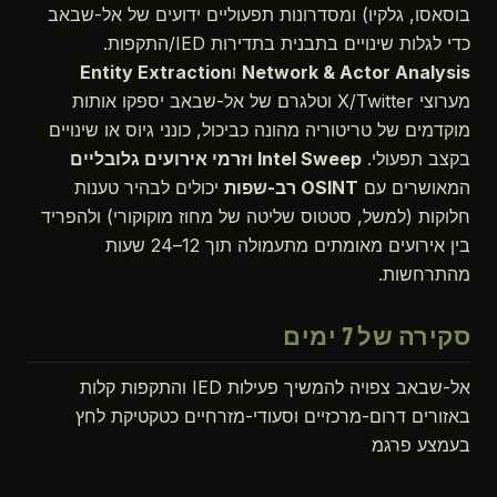
בוסאסו, גלקיו) ומסדרונות תפעוליים ידועים של אל-שבאב
כדי לגלות שינויים בתבנית בתדירות IED/התקפות.
Network & Actor Analysis
ו
Entity Extraction
מערוצי X/Twitter וטלגרם של אל-שבאב יספקו אותות
מוקדמים של טריטוריה מהונה כביכול, כונני גיוס או שינויים
בקצב תפעולי.
Intel Sweep וזרמי אירועים גלובליים
המאושרים עם
OSINT רב-שפות
יכולים לבהיר טענות
חלוקות (למשל, סטטוס שליטה של מחוז מוקוקורי) ולהפריד
בין אירועים מאומתים מתעמולה תוך 12–24 שעות
מהתרחשות.
סקירה של 7 ימים
אל-שבאב צפויה להמשיך פעילות IED והתקפות קלות
באזורים דרום-מרכזיים וסעודי-מזרחיים כטקטיקת לחץ
בעמצע פרגמ