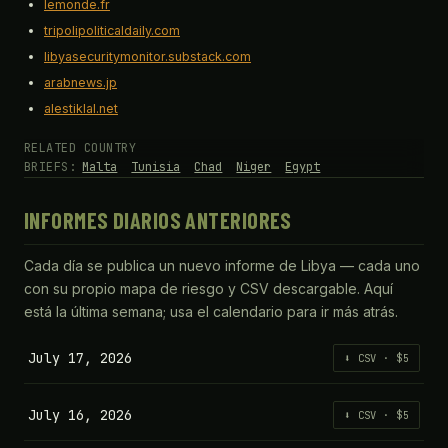
lemonde.fr
tripolipoliticaldaily.com
libyasecuritymonitor.substack.com
arabnews.jp
alestiklal.net
RELATED COUNTRY
BRIEFS:
Malta
Tunisia
Chad
Niger
Egypt
INFORMES DIARIOS ANTERIORES
Cada día se publica un nuevo informe de Libya — cada uno
con su propio mapa de riesgo y CSV descargable. Aquí
está la última semana; usa el calendario para ir más atrás.
July 17, 2026
⬇ CSV · $5
July 16, 2026
⬇ CSV · $5