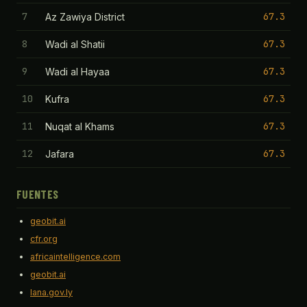
7
67.3
Az Zawiya District
8
67.3
Wadi al Shatii
9
67.3
Wadi al Hayaa
10
67.3
Kufra
11
67.3
Nuqat al Khams
12
67.3
Jafara
FUENTES
geobit.ai
cfr.org
africaintelligence.com
geobit.ai
lana.gov.ly