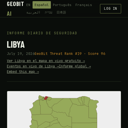
GEOBIT
EN
Español
Português
Français
LOG IN
AI
العربية
עברית
日本語
INFORME DIARIO DE SEGURIDAD
LIBYA
July 19, 2026
GeoBit Threat Rank #19 · Score 96
Ver Libya en el mapa en vivo gratuito →
Eventos en vivo de Libya →
Informe global →
Embed this map →