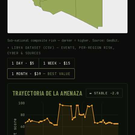
Sub-national composite risk — darker = higher. Source: GeoBit.
⬇ LIBYA DATASET (CSV) — EVENTS, PER-REGION RISK,
CYBER & SOURCES
1 DAY · $5
1 WEEK · $15
1 MONTH · $39
— BEST VALUE
TRAYECTORIA DE LA AMENAZA
▬ STABLE -2.0
100
80
Threat score
60