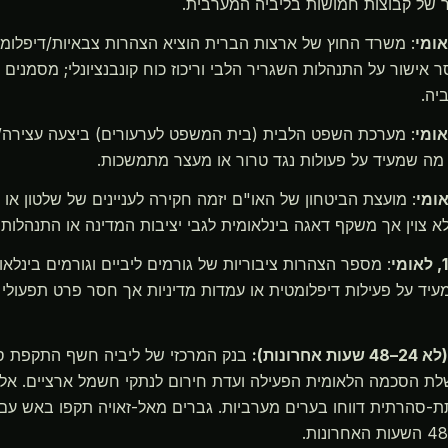
ר של קבוצות חמושות בליביה המערבית.
: משרד החוץ של ארצות הברית הוציא הצהרות צבאיות/דיפלומטי
ר אישור על התנהלות השגריר הלבי וריכוז כוח קונבנציונלי; מסמני
יה.
: מערכת השפט הלבית (בית המשפט לערעורים) ביצעה עצירה
 מה שמעיד על פעולות נגד טרור או מעצר מתמשכות.
: מועצת הביטחון של האו"ם יזמה חקירה לעניינים של שלטון או בי
א צוין אך משקף דאגה בינלאומית לגבי יציבות המדינה או התנהלות 
: מספר הצהרות ציבוריות של גורמים ליביים וגורמים בינלאומי
עיד על פעילות דיפלומטית או עמדות מדיניות אך חסר פרט תפעולי 
רונות):
בנק המרכזי של ליביה חשף התקפת סי
שלת הסכמה הלאומית הפעילה ועדת חירום לנתקי חשמל ארציים. אלי
-סהרתית דווחו בערים מערביות. גברים מאל-זאויה תקפו באש עם ה