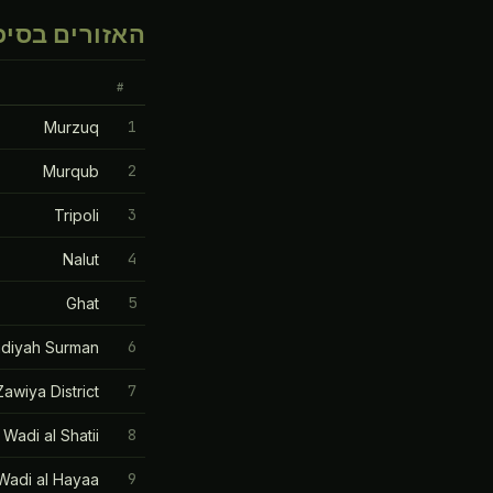
האזורים בסיכו
#
1
Murzuq
2
Murqub
3
Tripoli
4
Nalut
5
Ghat
6
adiyah Surman
7
awiya District
8
Wadi al Shatii
9
Wadi al Hayaa