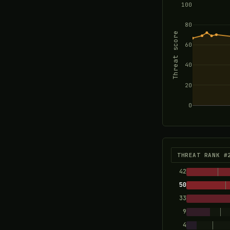
100
80
Threat score
60
40
20
0
THREAT RANK #
42
50
33
9
4