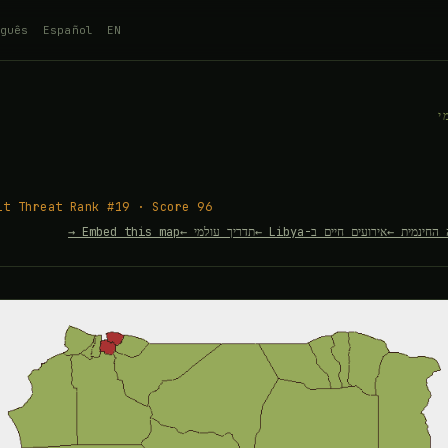
guês
Español
EN
י
it Threat Rank #19 · Score 96
אירועים חיים ב-Libya ←
תדריך עולמי ←
Embed this map →