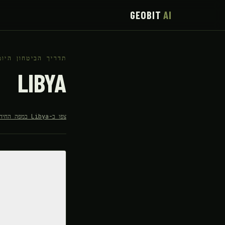
GEOBIT
AI
תדריך הביטחון היומ
LIBYA
צפו ב-Libya במפה החיה החינמית ←