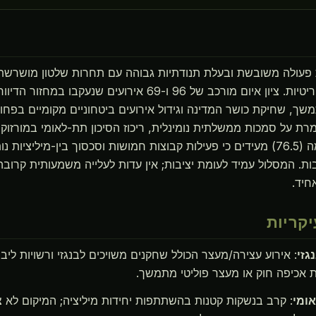
 פעולה משובשת ובעלת תנודתיות גבוהה עם תחרות שלטון מושרשת, 
ותסחוב בתשתיות קריטיות. ציון איום מורכב של 96 ו-69 אירועים 
שך, שחיקת כושר המדינה וגידול אירועים ביטחוניים מקומיים בפחו
(78.1) וטריפולי עצמה (76.5) מעידים כי פעילות קבוצות חמושות וסכסוך בין-מיליצי
ות. המסלול עמיד לעומת יציבות; אין עדות לעלייה משמעותית קרובה,
חיד.
קריות
: אירוע עצירה/מעצר הכולל שחקנים משויכים לבנגזי ורשויות ליב
ת אכיפה חוק או מעצר פוליטי מתמשך.
: קרב בנשקות קטנות בהשתתפות יחידות מיליציה; המיקום לא צוי