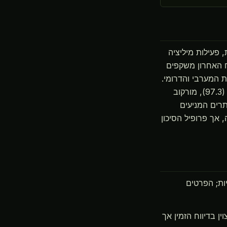
פעילות מיליציה
שנעקבו במחזור הדיווח האחרון משקפים
ת המערבי והדרומי.
למרות שטריפולי שומרת על סמכות ממשלתית נומינלית, ריכוז הסיכון תת-לאומי במורזוק (97.3), מורקוב
ות נותרים המניעים
 אך פרופיל הסיכון
יות; הפרטים
ן בדיווח הזמין אך