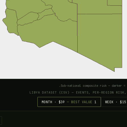
Sub-national composite risk — darker = 
— BEST VALUE
1 MONTH · $39