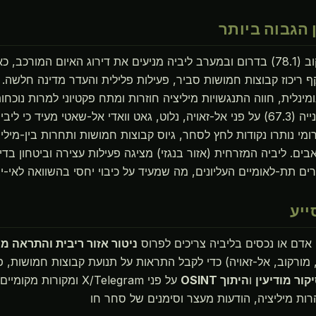
 הגבוה ביותר
מורזוק (97.3) ומורקוב (78.1) בדרום ובמערב ליביה מניעים את דירוג האיום המור
נלית, חווה התנגשויות מיליציה חוזרות ומתח פקטיוני למרות נוכחות
ריכוז הסיכון דרגה שנייה (67.3) על פני אל-זאויה, נלוט, גאט וואדי אל-שאטי מעיד כ
מי נותרו נקודות לחץ לסחר, גיוס קבוצות חמושות ותחרות בין-מילי
ים. ליביה המזרחית (אזור בנגזי) מציגה פעילות עצירה וביטחון בדי
ם תת-לאומיים העליונים, מה שמעיד על כיבוי יחסי בהשוואה לאי-י
ח אדם או נכסים בליביה צריכים לפרוס
ניטור אזור ריבית והתראה מ
, מורקוב, אל-זאויה) כדי לקבל התראות על תנועת קבוצות חמושות, פ
קור מודיעין
ו
היתוך OSINT
על פני X/Telegram ומקורו
ות מיליציה, הודעות מעצר וסימנים של סחר חו