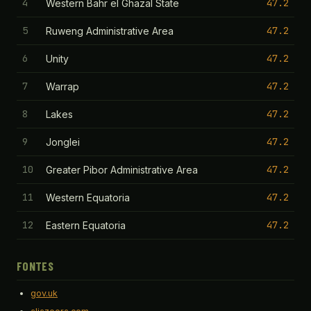
4
47.2
Western Bahr el Ghazal State
5
47.2
Ruweng Administrative Area
6
47.2
Unity
7
47.2
Warrap
8
47.2
Lakes
9
47.2
Jonglei
10
47.2
Greater Pibor Administrative Area
11
47.2
Western Equatoria
12
47.2
Eastern Equatoria
FONTES
gov.uk