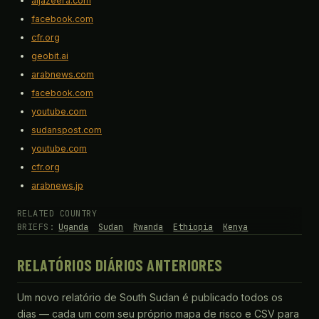
aljazeera.com
facebook.com
cfr.org
geobit.ai
arabnews.com
facebook.com
youtube.com
sudanspost.com
youtube.com
cfr.org
arabnews.jp
RELATED COUNTRY
BRIEFS:
Uganda
Sudan
Rwanda
Ethiopia
Kenya
RELATÓRIOS DIÁRIOS ANTERIORES
Um novo relatório de South Sudan é publicado todos os
dias — cada um com seu próprio mapa de risco e CSV para