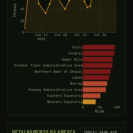
Threat score
40
20
0
Jun 14
Jun 28
Jul 12
Jul 26
2026
Unity
Jonglei
Upper Nile
Greater Pibor Administrative Area
Northern Bahr el Ghazal
Lakes
Warrap
Ruweng Administrative Area
Eastern Equatoria
Western Equatoria
0
50
100
Risk
DETALHAMENTO DA AMEAÇA
THREAT RANK #28