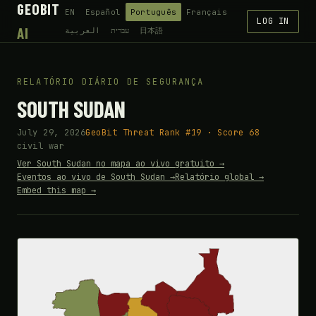
GEOBIT
EN
Español
Português
Français
LOG IN
AI
العربية
עברית
日本語
RELATÓRIO DIÁRIO DE SEGURANÇA
SOUTH SUDAN
July 29, 2026
GeoBit Threat Rank #19 · Score 68
civil war
Ver South Sudan no mapa ao vivo gratuito →
Eventos ao vivo de South Sudan →
Relatório global →
Embed this map →