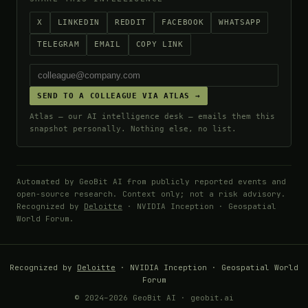
X
LINKEDIN
REDDIT
FACEBOOK
WHATSAPP
TELEGRAM
EMAIL
COPY LINK
SEND TO A COLLEAGUE VIA ATLAS →
Atlas — our AI intelligence desk — emails them this
snapshot personally. Nothing else, no list.
Automated by GeoBit AI from publicly reported events and
open-source research. Context only; not a risk advisory.
Recognized by
Deloitte
· NVIDIA Inception · Geospatial
World Forum.
Recognized by
Deloitte
· NVIDIA Inception · Geospatial World
Forum
© 2024–2026 GeoBit AI · geobit.ai