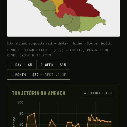
Sub-national composite risk — darker = higher. Source: GeoBit.
⬇ SOUTH SUDAN DATASET (CSV) — EVENTS, PER-REGION
RISK, CYBER & SOURCES
1 DAY · $5
1 WEEK · $15
1 MONTH · $39
— BEST VALUE
TRAJETÓRIA DA AMEAÇA
▬ STABLE -1.0
100
80
60