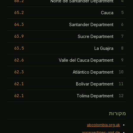
66.2
4
Norte de Santander Department
65.2
5
Cauca
64.3
6
Santander Department
63.9
7
Sucre Department
63.5
8
La Guajira
62.6
9
Valle del Cauca Department
62.3
10
Atlántico Department
62.1
11
Bolívar Department
62.1
12
Tolima Department
מקורות
abcolombia.org.uk
auswaertiges-amt.de