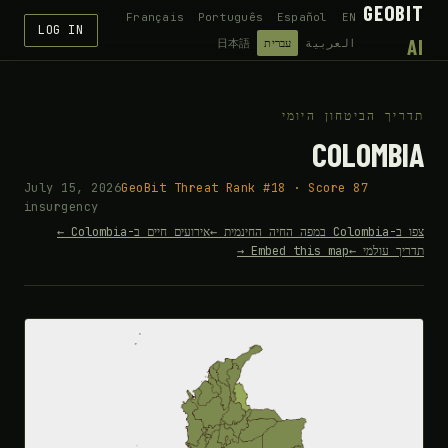
GEOBIT
Français
Português
Español
EN
LOG IN
AI
العربية
עברית
日本語
תדריך הביטחון היומי
COLOMBIA
July 15, 2026
GeoBit Threat Rank #18 · Score 87
insurgency
צפו ב-Colombia במפה החיה החינמית ←
אירועים חיים ב-Colombia ←
תדריך עולמי ←
Embed this map →