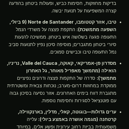
בדיקות מחוזקות, חסימות כביש, ופעולות ביטחון בהודעה
קצרה המשפיעות על תנועת יבשה.
טיבו, אזור קטטומבו, Norte de Santander (9 ביולי,
השפעה מתמשכת):
התקפת פצצה על משרדי הנמל
התעופה פגעה בשלושה איש ביטחון. ממשיכה להנעות
סיורי ביטחון מתגברים; מוסיפה סיכון נפיץ לתנועות סביב
נמל התעופה טיבו וכבישים סמוכים.
מסדרון פן-אמריקאי, קאוקה, Valle del Cauca, נריניו,
הואילה (מתמשך מאפריל מאוחר, גל האחרון
מתמשך):
סדרה של התקפות פצצה ודרונים נפיציים
ממוקדת במחוזות דרום-מערב; נוכחות צבאית ומשטרתית
מתגברת דווח בימים האחרונים. אזור נסיעה בסיכון גבוה
עם פוטנציאל לסגירות וחסימות נוספות.
ערים גדולות—בוגוטה, קאלי, מדלין, בארנקווילה,
קרטחנה (מגמה אושרה באמצע ביולי):
עלייה
משמעותית בביזת רחוב עירונית ופשע אלים, במיוחד