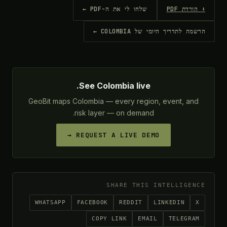
⬇ הורדת PDF
שלחו לי את ה-PDF ←
הרשמה לתדריך היומי של COLOMBIA ←
See Colombia live.
GeoBit maps Colombia — every region, event, and
risk layer — on demand.
REQUEST A LIVE DEMO →
SHARE THIS INTELLIGENCE
WHATSAPP
FACEBOOK
REDDIT
LINKEDIN
X
COPY LINK
EMAIL
TELEGRAM