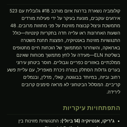
קולומביה נשארת בדרגת איום מורכב #18 גלובלית עם 523
אירועים עוקבים, מונעת בעיקר על ידי פעילות מורדים
מתמשכת וניצול קבוצות מזוינות על פני מחוזות מרובים. 48
השעות האחרונות ראו עלייה חדה בתקריות קינטיות—כולל
התנגשויות מזוינות באנטיוקיה, הפצצת תחנת משטרה
בארואקה, והשחרור המתמשך של הוכחות חיים מחטופים
בשליטת ELN—מעידה על לחץ מתמשך מכוחות שאינם
ממלכתיים באזורים כפריים וגבוליים. חוסר ביטחון עירוני
בערים גדולות הסתלק בצורה ניכרת מאפריל, עם עליית פשע
רחוב וביזה, במיוחד בבוגוטה, קאלי, מדלין, ובנמלים
קריביים. המסלול הביטחוני לא מראה סימנים קרובים
לירידה.
התפתחויות עיקריות
ג'ריקו, אנטיוקיה (14 ביולי):
התנגשויות מזוינות בין