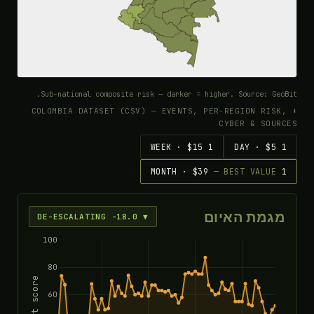
Sub-national composite risk — darker = higher. Source: GeoBit.
⬇ COLOMBIA DATASET (CSV) — EVENTS, PER-REGION RISK,
CYBER & SOURCES
1 WEEK · $15
1 DAY · $5
— BEST VALUE
1 MONTH · $39
מגמת האיום
▼ DE-ESCALATING -18.0
100
80
Threat score
60