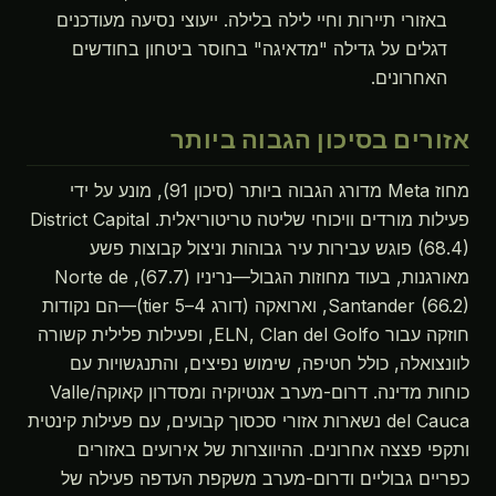
באזורי תיירות וחיי לילה בלילה. ייעוצי נסיעה מעודכנים
דגלים על גדילה "מדאיגה" בחוסר ביטחון בחודשים
האחרונים.
אזורים בסיכון הגבוה ביותר
מחוז Meta מדורג הגבוה ביותר (סיכון 91), מונע על ידי
פעילות מורדים וויכוחי שליטה טריטוריאלית. District Capital
(68.4) פוגש עבירות עיר גבוהות וניצול קבוצות פשע
מאורגנות, בעוד מחוזות הגבול—נריניו (67.7), Norte de
Santander (66.2), וארואקה (דורג 4–5 tier)—הם נקודות
חוזקה עבור ELN, Clan del Golfo, ופעילות פלילית קשורה
לוונצואלה, כולל חטיפה, שימוש נפיצים, והתנגשויות עם
כוחות מדינה. דרום-מערב אנטיוקיה ומסדרון קאוקה/Valle
del Cauca נשארות אזורי סכסוך קבועים, עם פעילות קינטית
ותקפי פצצה אחרונים. ההיווצרות של אירועים באזורים
כפריים גבוליים ודרום-מערב משקפת העדפה פעילה של