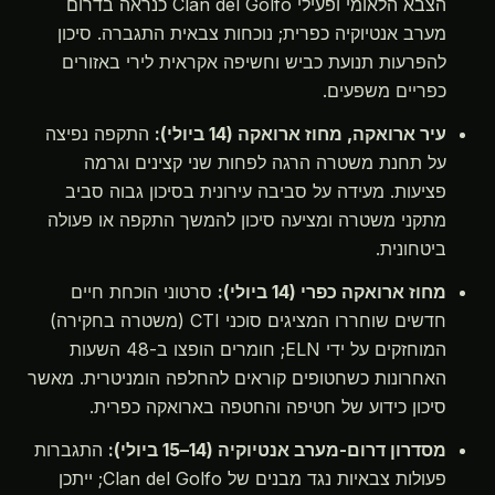
הצבא הלאומי ופעילי Clan del Golfo כנראה בדרום
מערב אנטיוקיה כפרית; נוכחות צבאית התגברה. סיכון
להפרעות תנועת כביש וחשיפה אקראית לירי באזורים
כפריים משפעים.
עיר ארואקה, מחוז ארואקה (14 ביולי):
התקפה נפיצה
על תחנת משטרה הרגה לפחות שני קצינים וגרמה
פציעות. מעידה על סביבה עירונית בסיכון גבוה סביב
מתקני משטרה ומציעה סיכון להמשך התקפה או פעולה
ביטחונית.
מחוז ארואקה כפרי (14 ביולי):
סרטוני הוכחת חיים
חדשים שוחררו המציגים סוכני CTI (משטרה בחקירה)
המוחזקים על ידי ELN; חומרים הופצו ב-48 השעות
האחרונות כשחטופים קוראים להחלפה הומניטרית. מאשר
סיכון כידוע של חטיפה והחטפה בארואקה כפרית.
מסדרון דרום-מערב אנטיוקיה (14–15 ביולי):
התגברות
פעולות צבאיות נגד מבנים של Clan del Golfo; ייתכן