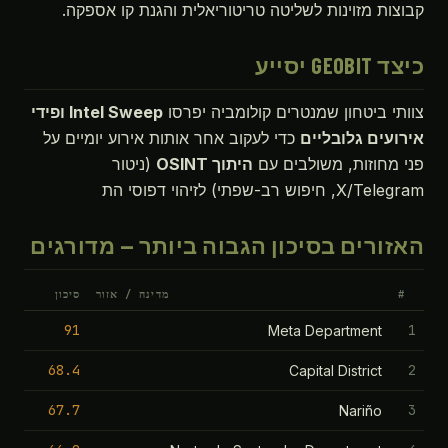
קבוצות מזוינות לשליטה טריטוריאלית והגנת קו אספקה.
כיצד GEOBIT יסייע
צוותי ביטחון שמנטרים קולומביה יפרסו
Intel Sweep ופידי
אירועים גלובליים
כדי לעקוב אחר אותות אירוע יומיים על
פני מחוזות, משולבים עם
היתוך OSINT
(ניטור
X/Telegram, חיפוש רב-שפתי) לזיהוי דפוסי הת
האזורים בסיכון הגבוה ביותר — מדורגים
#
מדינה / אזור
סיכון
91
1
Meta Department
68.4
2
Capital District
67.7
3
Nariño