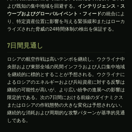
よび既知の集中地域を回避する。
インテリジェンス・ス
ウープおよびグローバルイベント・フィード
の統合によ
り、特定資産位置に影響を与える緊張緩和またはローカ
ライズされた脅威の24時間体制の検出を保証する。
7日間見通し
ロシアの航空作戦は高いテンポを継続し、ウクライナ中
央部および東部全域の民間インフラおよび人口集中地域
を継続的に標的とすることが予想される。ウクライナに
よるロシアのエネルギーおよび兵站資産に対する反撃は
継続の可能性が高いが、より広い紛争の進展への影響は
限定的である。次の7日間における前線のダイナミクス
またはロシアの作戦態勢の大きな変化は予想されない。
継続的な消耗および周期的な攻撃パターンが基準的見通
しである。