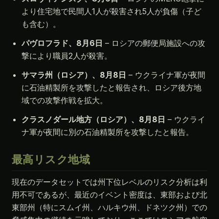
より住宅地で民間人1人が殺害され5人が負傷（子ど
も含む）。
パヴロフラド、8月6日
– ロシアの郵便局施設への攻
撃により職員2人が殺害。
サマラ州（ロシア）、8月8日
– ウクライナ軍が夜間
に石油精製所を攻撃したと報告され、ロシア後方地
域での攻撃作戦を拡大。
クラスノダール地方（ロシア）、8月8日
– ウクライ
ナ軍が夜間に別の石油精製所を攻撃したと報告。
最高リスク地域
現在のデータセットでは州下位レベルのリスク分析は利
用不可であるが、最近のイベント密度は、東部および北
東部州（特にスムイ州、ハルキウ州、ドネツク州）での