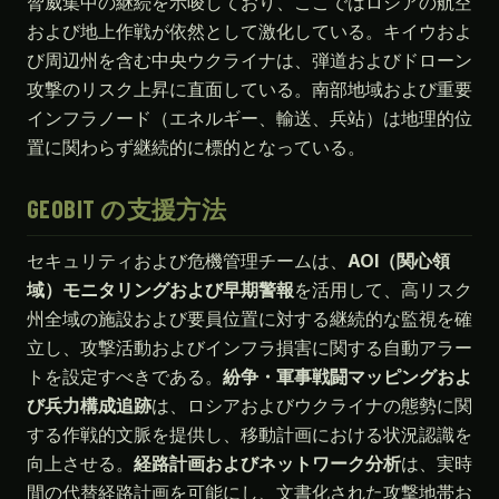
脅威集中の継続を示唆しており、ここではロシアの航空
および地上作戦が依然として激化している。キイウおよ
び周辺州を含む中央ウクライナは、弾道およびドローン
攻撃のリスク上昇に直面している。南部地域および重要
インフラノード（エネルギー、輸送、兵站）は地理的位
置に関わらず継続的に標的となっている。
GEOBIT の支援方法
セキュリティおよび危機管理チームは、
AOI（関心領
域）モニタリングおよび早期警報
を活用して、高リスク
州全域の施設および要員位置に対する継続的な監視を確
立し、攻撃活動およびインフラ損害に関する自動アラー
トを設定すべきである。
紛争・軍事戦闘マッピングおよ
び兵力構成追跡
は、ロシアおよびウクライナの態勢に関
する作戦的文脈を提供し、移動計画における状況認識を
向上させる。
経路計画およびネットワーク分析
は、実時
間の代替経路計画を可能にし、文書化された攻撃地帯お