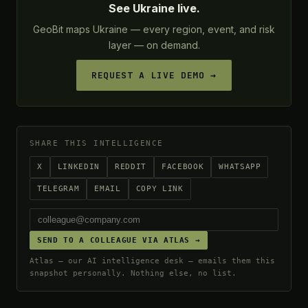
See Ukraine live.
GeoBit maps Ukraine — every region, event, and risk
layer — on demand.
REQUEST A LIVE DEMO →
SHARE THIS INTELLIGENCE
X
LINKEDIN
REDDIT
FACEBOOK
WHATSAPP
TELEGRAM
EMAIL
COPY LINK
SEND TO A COLLEAGUE VIA ATLAS →
Atlas — our AI intelligence desk — emails them this
snapshot personally. Nothing else, no list.