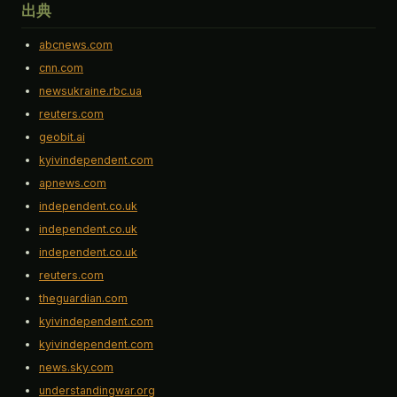
出典
abcnews.com
cnn.com
newsukraine.rbc.ua
reuters.com
geobit.ai
kyivindependent.com
apnews.com
independent.co.uk
independent.co.uk
independent.co.uk
reuters.com
theguardian.com
kyivindependent.com
kyivindependent.com
news.sky.com
understandingwar.org