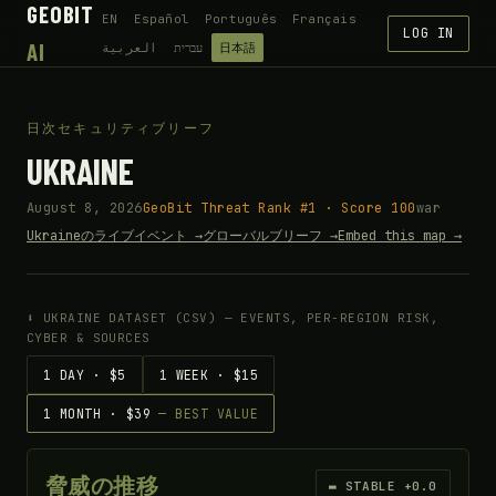
GEOBIT
EN
Español
Português
Français
LOG IN
AI
العربية
עברית
日本語
日次セキュリティブリーフ
UKRAINE
August 8, 2026
GeoBit Threat Rank #1 · Score 100
war
Ukraineのライブイベント →
グローバルブリーフ →
Embed this map →
⬇ UKRAINE DATASET (CSV) — EVENTS, PER-REGION RISK,
CYBER & SOURCES
1 DAY · $5
1 WEEK · $15
1 MONTH · $39
— BEST VALUE
脅威の推移
▬ STABLE +0.0