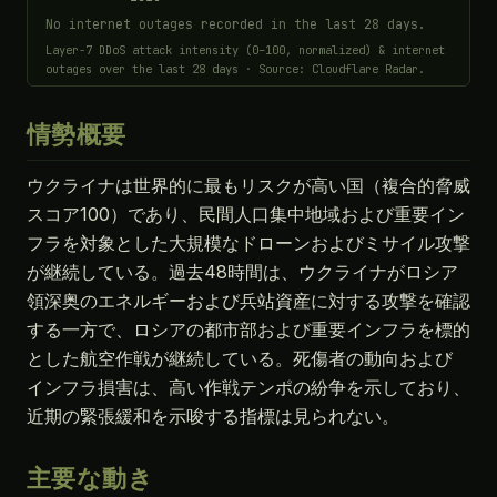
No internet outages recorded in the last 28 days.
Layer-7 DDoS attack intensity (0–100, normalized) & internet
outages over the last 28 days · Source: Cloudflare Radar.
情勢概要
ウクライナは世界的に最もリスクが高い国（複合的脅威
スコア100）であり、民間人口集中地域および重要イン
フラを対象とした大規模なドローンおよびミサイル攻撃
が継続している。過去48時間は、ウクライナがロシア
領深奥のエネルギーおよび兵站資産に対する攻撃を確認
する一方で、ロシアの都市部および重要インフラを標的
とした航空作戦が継続している。死傷者の動向および
インフラ損害は、高い作戦テンポの紛争を示しており、
近期の緊張緩和を示唆する指標は見られない。
主要な動き