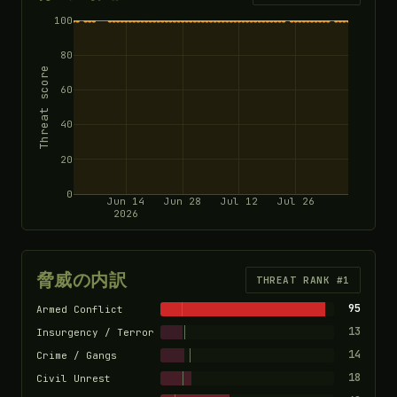
100
80
Threat score
60
40
20
0
Jun 14
Jun 28
Jul 12
Jul 26
2026
脅威の内訳
THREAT RANK #1
95
Armed Conflict
13
Insurgency / Terror
14
Crime / Gangs
18
Civil Unrest