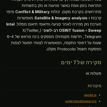
התראות בזמן אמת כאשר פגיעות או נזק בתשתיות
מתרחשים בקרבת מקום. יכולות
Conflict & Military
מיפוי
קרבות ו-
Satellite & Imagery analysis
מאפשרות
הערכת נזק מהירה לאחר פגיעה ותיאומי תיאום מסלול.
Intel
Sweep
ו-
OSINT fusion רב-לשוני
(X/Twitter,
Telegram, חדשות מקומיות) מספקים בינה מראש של 4–6
שעות על דפוסי התקפה, המאפשרת לצוותי תפעול לצפות
הפסקות חשמל וProtocols מקלט.
סקירה של 7 ימים
פעולות או
מקורות
geobit.ai
understandingwar.org