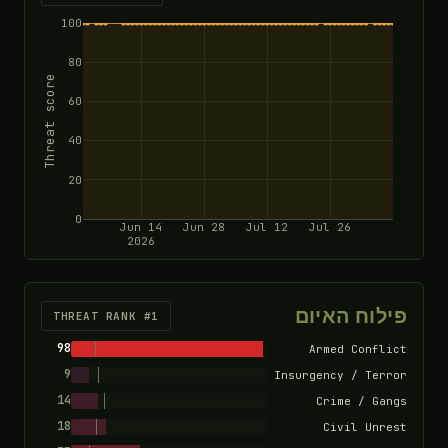
100
80
Threat score
60
40
20
0
Jun 14
Jun 28
Jul 12
Jul 26
2026
פילוח האיום
THREAT RANK #1
98
Armed Conflict
9
Insurgency / Terror
14
Crime / Gangs
18
Civil Unrest