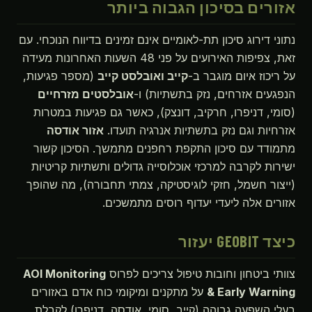
אזורים בסיכון הגבוה ביותר
נתוני דירוג סיכון תת-לאומיים אינם זמינים בדיווח הנוכחי. עם
זאת, צפיפות האירועים על פני 48 השעות האחרונות מעידה
על ריכוז איום מוגבר ב-
קייב ואובלסט קייב
(מספר פגיעות,
הנפגעים אזרחים, נזק בתשתיות) ו-
אובלסטים מזרחיים
(סומי, דניפרו, חרקיב, דונצק), כאשר גם פגיעות במטרות
אזרחיות וגם נזק בתשתיות אנרגיה תועדו.
אזור אודסה
מתמודד עם סיכון התקפת רחפנים מתמשך. הסיכון קשור
ישירות לקרבה למרכזי אוכלוסייה גדולים ותשתיות קריטיות
(ייצור חשמל, חזקי לוגיסטיקה, צמתי תחבורה), מה שהופך
אזורים אלה ליעדי יעדוף רוסים מתמשכים.
כיצד GEOBIT יעזור
צוותי ביטחון וחובות טיפול צריכים לפרוס
AOI Monitoring
& Early Warning
על מתקנים ומיקומי כוח אדם באזורים
בעלי השפעה גבוהה (קייב, סומי, אודסה, דניפרו) לקבלת