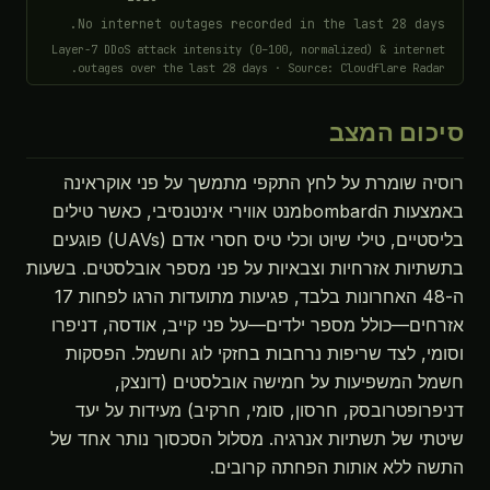
No internet outages recorded in the last 28 days.
Layer-7 DDoS attack intensity (0–100, normalized) & internet
outages over the last 28 days · Source: Cloudflare Radar.
סיכום המצב
רוסיה שומרת על לחץ התקפי מתמשך על פני אוקראינה
באמצעות הbombardמנט אווירי אינטנסיבי, כאשר טילים
בליסטיים, טילי שיוט וכלי טיס חסרי אדם (UAVs) פוגעים
בתשתיות אזרחיות וצבאיות על פני מספר אובלסטים. בשעות
ה-48 האחרונות בלבד, פגיעות מתועדות הרגו לפחות 17
אזרחים—כולל מספר ילדים—על פני קייב, אודסה, דניפרו
וסומי, לצד שריפות נרחבות בחזקי לוג וחשמל. הפסקות
חשמל המשפיעות על חמישה אובלסטים (דונצק,
דניפרופטרובסק, חרסון, סומי, חרקיב) מעידות על יעד
שיטתי של תשתיות אנרגיה. מסלול הסכסוך נותר אחד של
התשה ללא אותות הפחתה קרובים.