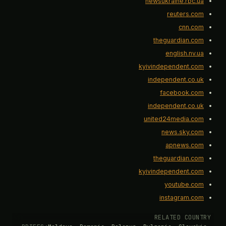
newsukraine.rbc.ua
reuters.com
cnn.com
theguardian.com
english.nv.ua
kyivindependent.com
independent.co.uk
facebook.com
independent.co.uk
united24media.com
news.sky.com
apnews.com
theguardian.com
kyivindependent.com
youtube.com
instagram.com
RELATED COUNTRY