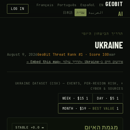
GEOBIT
Français
Português
Español
EN
LOG IN
AI
العربية
עברית
日本語
תדריך הביטחון היומי
UKRAINE
August 9, 2026
GeoBit Threat Rank #1 · Score 100
war
אירועים חיים ב-Ukraine ←
תדריך עולמי ←
Embed this map →
⬇ UKRAINE DATASET (CSV) — EVENTS, PER-REGION RISK,
CYBER & SOURCES
1 WEEK · $15
1 DAY · $5
— BEST VALUE
1 MONTH · $39
מגמת האיום
▬ STABLE +0.0