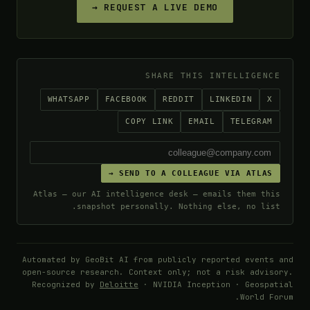
REQUEST A LIVE DEMO →
SHARE THIS INTELLIGENCE
WHATSAPP
FACEBOOK
REDDIT
LINKEDIN
X
COPY LINK
EMAIL
TELEGRAM
SEND TO A COLLEAGUE VIA ATLAS →
Atlas — our AI intelligence desk — emails them this
snapshot personally. Nothing else, no list.
Automated by GeoBit AI from publicly reported events and
open-source research. Context only; not a risk advisory.
Recognized by
Deloitte
· NVIDIA Inception · Geospatial
World Forum.