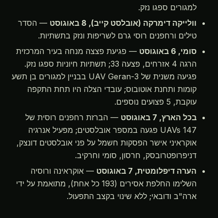
למגורים ספגו נזק.
וולייקה דימרקה (אובלסט קייב), 8 באוגוסט
— הסדר
טילים ורחפנים רוסי גרם לשריפות ונזק בתשתיות.
סומי, 6 באוגוסט
— פגיעת פצצה מנחה בעיר המרכזית
הרגה 4 אזרחים, פצעה 33; תשתיות חיוניות ספגו נזק.
פגיעה משנית של UAV Geran-3 בבניין למגורים בן תשע
קומות ותחנת אוטובוס; עובדי הצלה היו תחת התקפה
עוקבת, 5 פצועים נוספים.
בכל הארץ, 7 באוגוסט
— הברזת רחפנים רוסית של
147 UAVs פגעה במספר אובלסטים; מפעיל אנרגיה
אוקראיני אישר הפסקות חשמל על פני אובלסטים דונצק,
דניפרופטרובסק, חרסון, סומי וחרקיב.
הערה דיפלומטית, 7 באוגוסט
— אוקראינה ורוסיה
השלימו החלפת אסירים (193 כל אחת), מתואמת על ידי
ארה"ב ודובאי; ללא שינוי בקצב התפעול.