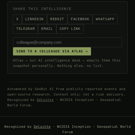
SHARE THIS INTELLIGENCE
X
LINKEDIN
REDDIT
FACEBOOK
WHATSAPP
TELEGRAM
EMAIL
COPY LINK
SEND TO A COLLEAGUE VIA ATLAS →
Atlas — our AI intelligence desk — emails them this
snapshot personally. Nothing else, no list.
Automated by GeoBit AI from publicly reported events and
open-source research. Context only; not a risk advisory.
Recognized by
Deloitte
· NVIDIA Inception · Geospatial
World Forum.
Recognized by
Deloitte
· NVIDIA Inception · Geospatial World
Forum