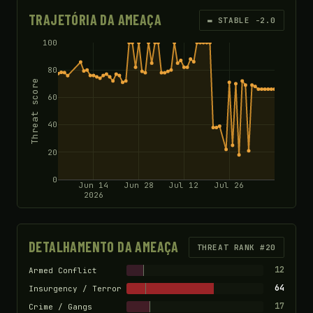
TRAJETÓRIA DA AMEAÇA
▬ STABLE -2.0
100
80
Threat score
60
40
20
0
Jun 14
Jun 28
Jul 12
Jul 26
2026
DETALHAMENTO DA AMEAÇA
THREAT RANK #20
12
Armed Conflict
64
Insurgency / Terror
17
Crime / Gangs