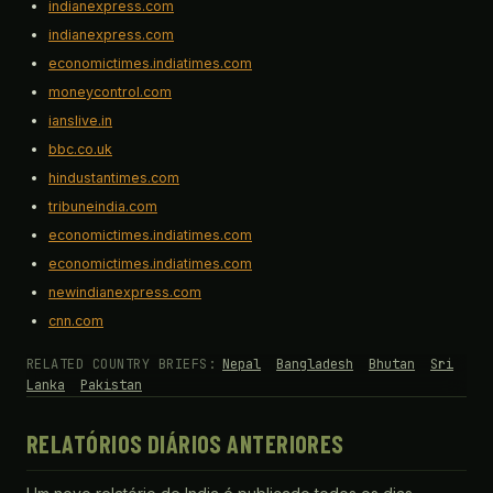
indianexpress.com
indianexpress.com
economictimes.indiatimes.com
moneycontrol.com
ianslive.in
bbc.co.uk
hindustantimes.com
tribuneindia.com
economictimes.indiatimes.com
economictimes.indiatimes.com
newindianexpress.com
cnn.com
RELATED COUNTRY BRIEFS:
Nepal
Bangladesh
Bhutan
Sri
Lanka
Pakistan
RELATÓRIOS DIÁRIOS ANTERIORES