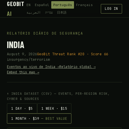
GEOBIT
EN
Español
Português
Français
LOG IN
AI
العربية
עברית
日本語
RELATÓRIO DIÁRIO DE SEGURANÇA
INDIA
August 9, 2026
GeoBit Threat Rank #20 · Score 66
insurgency/terrorism
Eventos ao vivo de India →
Relatório global →
Embed this map →
⬇ INDIA DATASET (CSV) — EVENTS, PER-REGION RISK,
CYBER & SOURCES
1 DAY · $5
1 WEEK · $15
1 MONTH · $39
— BEST VALUE