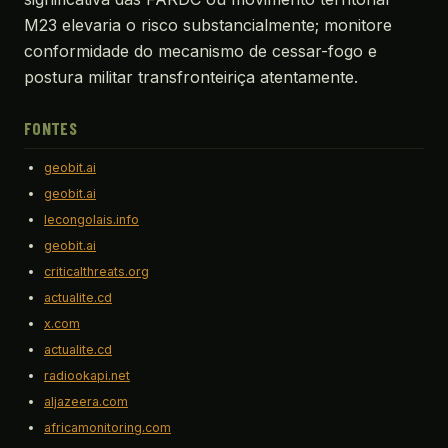
M23 elevaria o risco substancialmente; monitore
conformidade do mecanismo de cessar-fogo e
postura militar transfronteiriça atentamente.
FONTES
geobit.ai
geobit.ai
lecongolais.info
geobit.ai
criticalthreats.org
actualite.cd
x.com
actualite.cd
radiookapi.net
aljazeera.com
africamonitoring.com