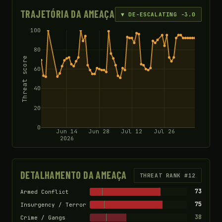
TRAJETÓRIA DA AMEAÇA
▼ DE-ESCALATING -3.0
100
80
Threat score
60
40
20
0
Jun 14
Jun 28
Jul 12
Jul 26
2026
DETALHAMENTO DA AMEAÇA
THREAT RANK #12
73
Armed Conflict
75
Insurgency / Terror
38
Crime / Gangs