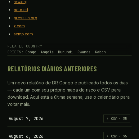
hrw.org
beto.cd
press.un.org
x.com
scmp.com
RELATED COUNTRY
BRIEFS:
Congo
Angola
Burundi
Rwanda
Gabon
RELATÓRIOS DIÁRIOS ANTERIORES
Um novo relatório de DR Congo é publicado todos os dias
— cada um com seu próprio mapa de risco e CSV para
download. Aqui está a última semana; use o calendário para
voltar mais.
August 7, 2026
⬇ CSV · $5
August 6, 2026
⬇ CSV · $5