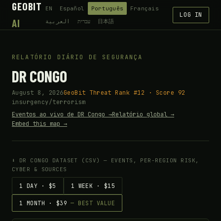
GEOBIT
EN
Español
Português
Français
LOG IN
AI
العربية
עברית
日本語
RELATÓRIO DIÁRIO DE SEGURANÇA
DR CONGO
August 8, 2026
GeoBit Threat Rank #12 · Score 92
insurgency/terrorism
Eventos ao vivo de DR Congo →
Relatório global →
Embed this map →
⬇ DR CONGO DATASET (CSV) — EVENTS, PER-REGION RISK,
CYBER & SOURCES
1 DAY · $5
1 WEEK · $15
1 MONTH · $39
— BEST VALUE