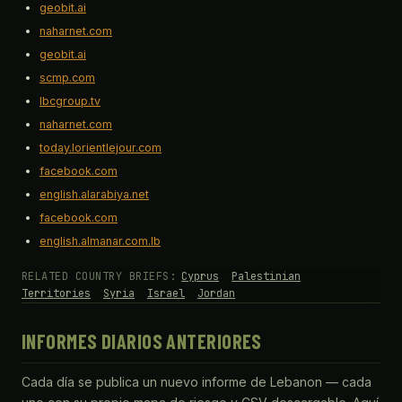
geobit.ai
naharnet.com
geobit.ai
scmp.com
lbcgroup.tv
naharnet.com
today.lorientlejour.com
facebook.com
english.alarabiya.net
facebook.com
english.almanar.com.lb
RELATED COUNTRY BRIEFS:
Cyprus
Palestinian
Territories
Syria
Israel
Jordan
INFORMES DIARIOS ANTERIORES
Cada día se publica un nuevo informe de Lebanon — cada