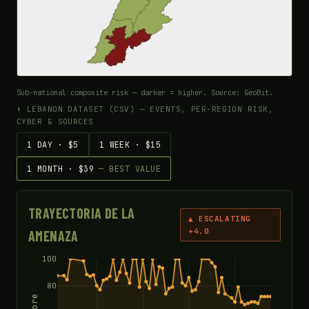
Sub-national composite risk — darker = higher. Source: GeoBit.
⬇ LEBANON DATASET (CSV) — EVENTS, PER-REGION RISK,
CYBER & SOURCES
1 DAY · $5
1 WEEK · $15
1 MONTH · $39
— BEST VALUE
TRAYECTORIA DE LA
▲ ESCALATING
+4.0
AMENAZA
100
80