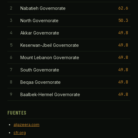
2
62.6
Nabatieh Governorate
3
50.3
North Governorate
4
49.8
Akkar Governorate
5
49.8
Keserwan-Jbeil Governorate
6
49.8
Mount Lebanon Governorate
7
49.8
South Governorate
8
49.8
Beqaa Governorate
9
49.8
Baalbek-Hermel Governorate
FUENTES
aljazeera.com
cfr.org