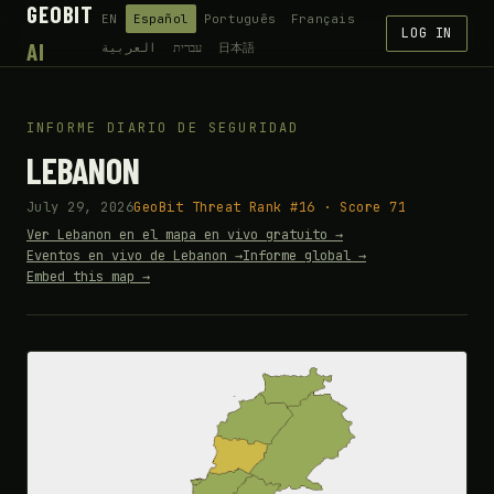
GEOBIT
EN
Español
Português
Français
LOG IN
AI
العربية
עברית
日本語
INFORME DIARIO DE SEGURIDAD
LEBANON
July 29, 2026
GeoBit Threat Rank #16 · Score 71
Ver Lebanon en el mapa en vivo gratuito →
Eventos en vivo de Lebanon →
Informe global →
Embed this map →