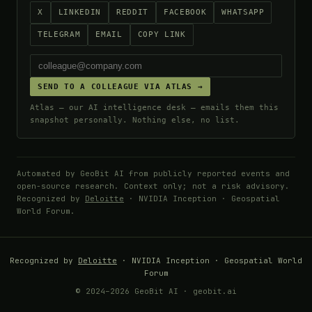
X
LINKEDIN
REDDIT
FACEBOOK
WHATSAPP
TELEGRAM
EMAIL
COPY LINK
SEND TO A COLLEAGUE VIA ATLAS →
Atlas — our AI intelligence desk — emails them this
snapshot personally. Nothing else, no list.
Automated by GeoBit AI from publicly reported events and
open-source research. Context only; not a risk advisory.
Recognized by
Deloitte
· NVIDIA Inception · Geospatial
World Forum.
Recognized by
Deloitte
· NVIDIA Inception · Geospatial World
Forum
© 2024–2026 GeoBit AI · geobit.ai