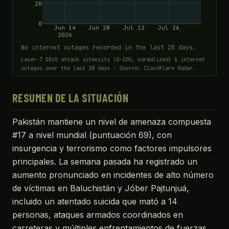
20
0
Jun 14
Jun 28
Jul 12
Jul 26
2026
No internet outages recorded in the last 28 days.
Layer-7 DDoS attack intensity (0–100, normalized) & internet
outages over the last 28 days · Source: Cloudflare Radar.
RESUMEN DE LA SITUACIÓN
Pakistán mantiene un nivel de amenaza compuesta
#17 a nivel mundial (puntuación 69), con
insurgencia y terrorismo como factores impulsores
principales. La semana pasada ha registrado un
aumento pronunciado en incidentes de alto número
de víctimas en Baluchistán y Jóber Pajtunjuá,
incluido un atentado suicida que mató a 14
personas, ataques armados coordinados en
carreteras y múltiples enfrentamientos de fuerzas