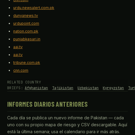
urdu.newsalert.com.pk
dunyanews.tv
urdupoint.com
nation.com.pk
punjabkesari.in
aaj.tv
aaj.tv
tribune.com.pk
cnn.com
RELATED COUNTRY
BRIEFS:
Afghanistan
Tajikistan
Uzbekistan
Kyrgyzstan
Tur
INFORMES DIARIOS ANTERIORES
Cada día se publica un nuevo informe de Pakistan — cada
uno con su propio mapa de riesgo y CSV descargable. Aquí
está la última semana; usa el calendario para ir más atrás.