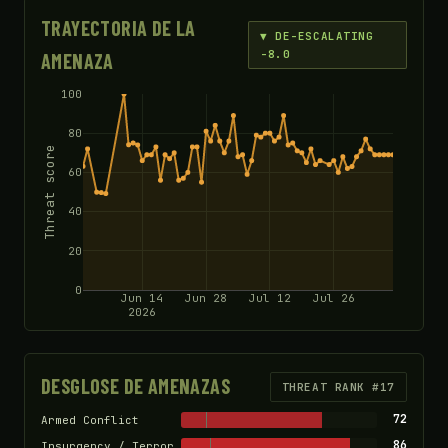
TRAYECTORIA DE LA
▼ DE-ESCALATING
-8.0
AMENAZA
100
80
Threat score
60
40
20
0
Jun 14
Jun 28
Jul 12
Jul 26
2026
DESGLOSE DE AMENAZAS
THREAT RANK #17
72
Armed Conflict
86
Insurgency / Terror