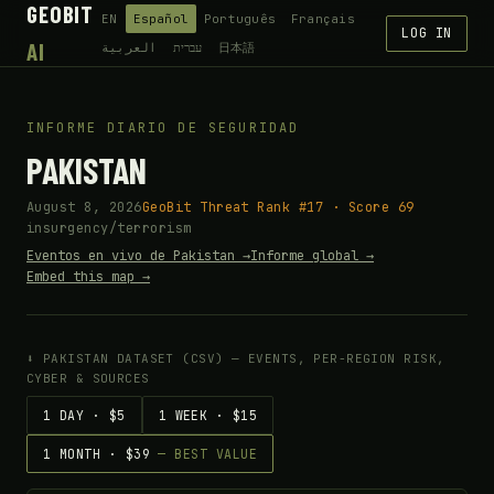
GEOBIT
EN
Español
Português
Français
LOG IN
AI
العربية
עברית
日本語
INFORME DIARIO DE SEGURIDAD
PAKISTAN
August 8, 2026
GeoBit Threat Rank #17 · Score 69
insurgency/terrorism
Eventos en vivo de Pakistan →
Informe global →
Embed this map →
⬇ PAKISTAN DATASET (CSV) — EVENTS, PER-REGION RISK,
CYBER & SOURCES
1 DAY · $5
1 WEEK · $15
1 MONTH · $39
— BEST VALUE