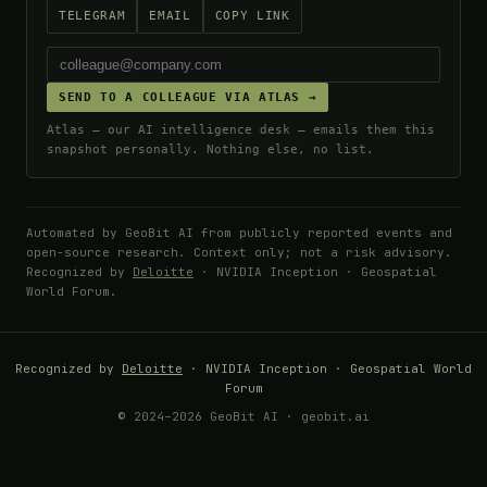
TELEGRAM
EMAIL
COPY LINK
SEND TO A COLLEAGUE VIA ATLAS →
Atlas — our AI intelligence desk — emails them this
snapshot personally. Nothing else, no list.
Automated by GeoBit AI from publicly reported events and
open-source research. Context only; not a risk advisory.
Recognized by
Deloitte
· NVIDIA Inception · Geospatial
World Forum.
Recognized by
Deloitte
· NVIDIA Inception · Geospatial World
Forum
© 2024–2026 GeoBit AI · geobit.ai