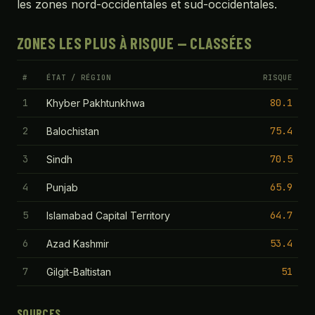
les zones nord-occidentales et sud-occidentales.
ZONES LES PLUS À RISQUE — CLASSÉES
#
ÉTAT / RÉGION
RISQUE
1
80.1
Khyber Pakhtunkhwa
2
75.4
Balochistan
3
70.5
Sindh
4
65.9
Punjab
5
64.7
Islamabad Capital Territory
6
53.4
Azad Kashmir
7
51
Gilgit-Baltistan
SOURCES