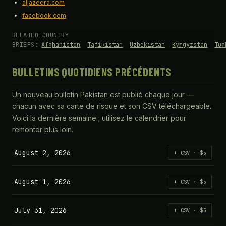
aljazeera.com
facebook.com
RELATED COUNTRY
BRIEFS:
Afghanistan
Tajikistan
Uzbekistan
Kyrgyzstan
Tur
BULLETINS QUOTIDIENS PRÉCÉDENTS
Un nouveau bulletin Pakistan est publié chaque jour —
chacun avec sa carte de risque et son CSV téléchargeable.
Voici la dernière semaine ; utilisez le calendrier pour
remonter plus loin.
August 2, 2026
⬇ CSV · $5
August 1, 2026
⬇ CSV · $5
July 31, 2026
⬇ CSV · $5