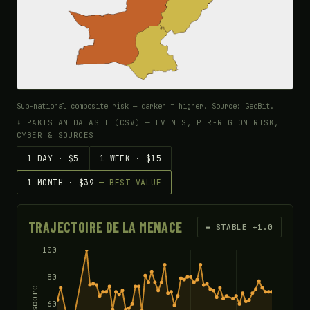
Sub-national composite risk — darker = higher. Source: GeoBit.
⬇ PAKISTAN DATASET (CSV) — EVENTS, PER-REGION RISK,
CYBER & SOURCES
1 DAY · $5
1 WEEK · $15
1 MONTH · $39
— BEST VALUE
TRAJECTOIRE DE LA MENACE
▬ STABLE +1.0
100
80
60