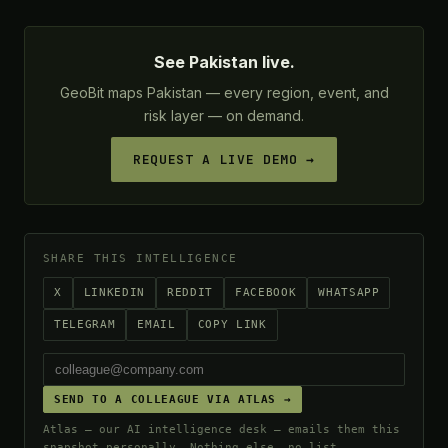
See Pakistan live.
GeoBit maps Pakistan — every region, event, and
risk layer — on demand.
REQUEST A LIVE DEMO →
SHARE THIS INTELLIGENCE
X
LINKEDIN
REDDIT
FACEBOOK
WHATSAPP
TELEGRAM
EMAIL
COPY LINK
SEND TO A COLLEAGUE VIA ATLAS →
Atlas — our AI intelligence desk — emails them this
snapshot personally. Nothing else, no list.