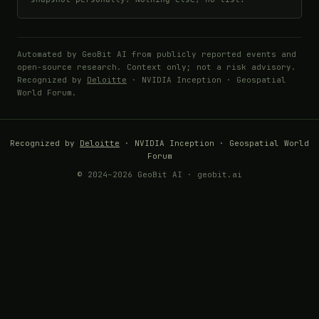
Automated by GeoBit AI from publicly reported events and
open-source research. Context only; not a risk advisory.
Recognized by
Deloitte
· NVIDIA Inception · Geospatial
World Forum.
Recognized by
Deloitte
· NVIDIA Inception · Geospatial World
Forum
© 2024–2026 GeoBit AI · geobit.ai