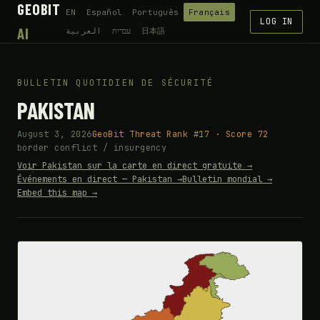
GEOBIT
EN
Español
Português
Français
LOG IN
AI
العربية
עברית
日本語
BULLETIN QUOTIDIEN DE SÉCURITÉ
PAKISTAN
August 3, 2026
GeoBit Threat Rank #17 · Score 72
border conflict / insurgency
Voir Pakistan sur la carte en direct gratuite →
Événements en direct — Pakistan →
Bulletin mondial →
Embed this map →