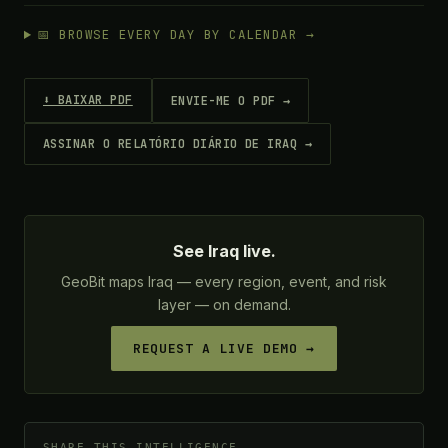
📅 BROWSE EVERY DAY BY CALENDAR →
⬇ BAIXAR PDF
ENVIE-ME O PDF →
ASSINAR O RELATÓRIO DIÁRIO DE IRAQ →
See Iraq live.
GeoBit maps Iraq — every region, event, and risk
layer — on demand.
REQUEST A LIVE DEMO →
SHARE THIS INTELLIGENCE