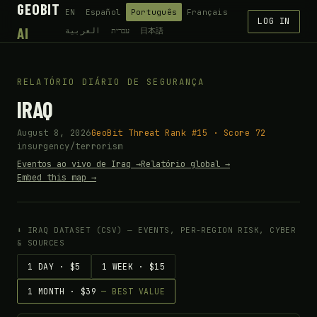
GEOBIT
EN
Español
Português
Français
LOG IN
AI
العربية
עברית
日本語
RELATÓRIO DIÁRIO DE SEGURANÇA
IRAQ
August 8, 2026
GeoBit Threat Rank #15 · Score 72
insurgency/terrorism
Eventos ao vivo de Iraq →
Relatório global →
Embed this map →
⬇ IRAQ DATASET (CSV) — EVENTS, PER-REGION RISK, CYBER
& SOURCES
1 DAY · $5
1 WEEK · $15
1 MONTH · $39
— BEST VALUE