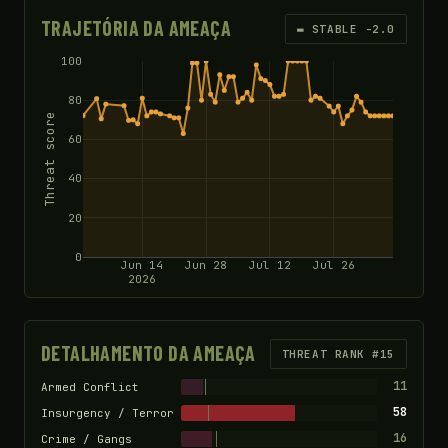
TRAJETÓRIA DA AMEAÇA
▬ STABLE -2.0
100
80
Threat score
60
40
20
0
Jun 14
Jun 28
Jul 12
Jul 26
2026
DETALHAMENTO DA AMEAÇA
THREAT RANK #15
11
Armed Conflict
58
Insurgency / Terror
16
Crime / Gangs