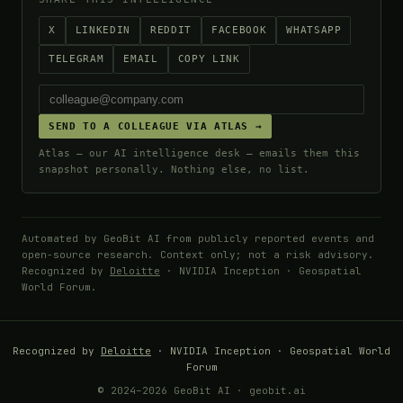
X
LINKEDIN
REDDIT
FACEBOOK
WHATSAPP
TELEGRAM
EMAIL
COPY LINK
SEND TO A COLLEAGUE VIA ATLAS →
Atlas — our AI intelligence desk — emails them this
snapshot personally. Nothing else, no list.
Automated by GeoBit AI from publicly reported events and
open-source research. Context only; not a risk advisory.
Recognized by
Deloitte
· NVIDIA Inception · Geospatial
World Forum.
Recognized by
Deloitte
· NVIDIA Inception · Geospatial World
Forum
© 2024–2026 GeoBit AI · geobit.ai