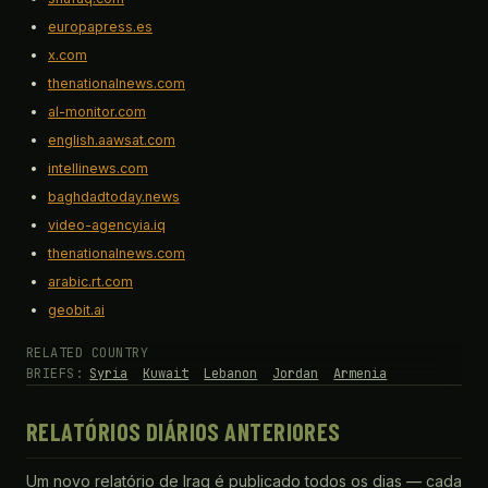
europapress.es
x.com
thenationalnews.com
al-monitor.com
english.aawsat.com
intellinews.com
baghdadtoday.news
video-agencyia.iq
thenationalnews.com
arabic.rt.com
geobit.ai
RELATED COUNTRY
BRIEFS:
Syria
Kuwait
Lebanon
Jordan
Armenia
RELATÓRIOS DIÁRIOS ANTERIORES
Um novo relatório de Iraq é publicado todos os dias — cada