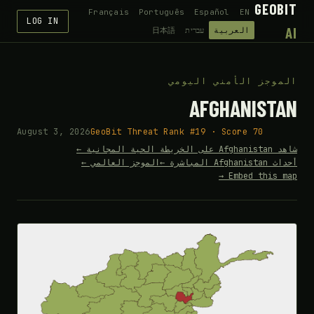
GEO
Français
Português
Español
EN
LOG IN
العربية
עברית
日本語
وجز الأمني اليومي
AFGHANIST
August 3, 2026
GeoBit Threat Rank #19 · Score 70
حية المجانية ←
A المباشرة ←
الموجز العالمي ←
Embed this m