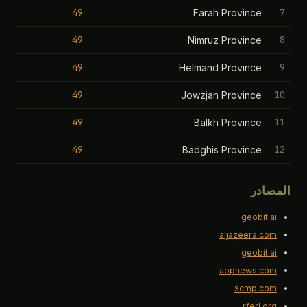
49
Farah Province
49
Nimruz Province
49
Helmand Province
49
Jowzjan Province
49
Balkh Province
49
Badghis Province
صادر
geobit.a
aljazeera.co
geobit.a
aopnews.co
scmp.co
rferl.or