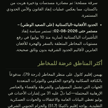
رقة مسلحة؛ تم مصادرة مسدسات وذخيرة هربت من
اكستان، مما يعكس عمليات إنفاذ القانون والأمن الحدودي
لمستمرة.
لحدود الأفغانية–الباكستانية (على الصعيد الوطني) –
تمر حتى 2026-08-02:
تستمر سياسة إنفاذ
التأشيرات الباكستانية (سارية منذ 10 يوليو) في رفع
ستويات المخاطر المتعلقة بالسفر والهجرة للأفغان
لعابرين لأقاليم الحدود الشرقية بدون وثائق صحيحة.
ر المناطق عرضة للمخاطر
يهيمن إقليم كابول على منظر المخاطر (درجة 79)، مدفوعاً
ثافة السكانية والوجود الحكومي والتوترات المتعددة
ات التي تشمل المسؤولين والشرطة والقضاء والعناصر
الإرهابية المحتملة—كما دلّ عليه 31 من إشارات الأحداث في
و تغطي البيانات العامة والاعتقالات والحوادث العسكرية
التقليدية. يواجه إقليم باكتيكا (51.7) والحزام الجنوبي الشرقي