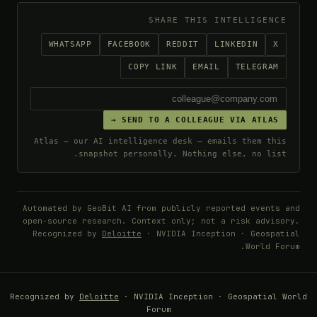
SHARE THIS INTELLIGENC
WHATSAPP
FACEBOOK
REDDIT
LINKEDIN
X
COPY LINK
EMAIL
TELEGRAM
SEND TO A COLLEAGUE VIA ATLAS →
Atlas — our AI intelligence desk — emails them thi
snapshot personally. Nothing else, no list
Automated by GeoBit AI from publicly reported events
open-source research. Context only; not a risk advis
Recognized by
Deloitte
· NVIDIA Inception · Geospa
World Fo
Recognized by
Deloitte
· NVIDIA Inception · Geospatial 
Forum