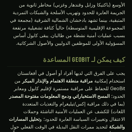
سع (باكتيكا وزابل وقندهار وغزني) مخاطر ثانوية من
يمة العابرة للحدود وتهريب الأسلحة والشبكات التمردية
بقية، بينما تشهد بادخشان الشمالية الشرقية (مجمعة في
موعة الإقليمية المتوسطة) حالياً كثافة تشغيلية مرتفعة
 عمليات أمنية نشطة من طالبان. يبقى كابول أساس
ؤولية الأولى للموظفين الدوليين والأصول الشركاتية.
كن لـ GEOBIT المساعدة
على الفرق التي لديها أفراد أو أصول في أفغانستان
دام إمكانية
مراقبة منطقة الاهتمام والإنذار المبكر
من
GeoBit للحفاظ على مراقبة مستمرة لإقليم كابول ومعابر
ود؛
المسح الاستخباراتي ودمج المعلومات مفتوحة المصدر
 في ذلك مراقبة إكس/تيليغرام والتغذيات المتعددة
ات) للكشف عن العمليات الأمنية الناشئة وحملات
تقال وتغييرات السياسة العابرة للحدود؛ و
تحليل المسارات
بكة
لتحديد ممرات النقل البديلة في الوقت الفعلي حول