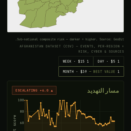
Sub-national composite risk — darker = higher. Source: Ge
⬇ AFGHANISTAN DATASET (CSV) — EVENTS, PER-REGI
RISK, CYBER & SOU
1 WEEK · $15
— BEST VALUE
سار التهديد
▲ ESCALATING +6.0
100
80
Threat score
60