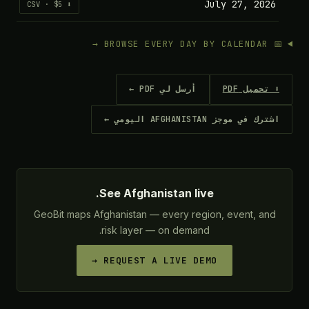
July 27, 2026
⬇ CSV · $5
📅 BROWSE EVERY 
 تحميل PDF
أرسل لي PDF ←
ترك في موجز AFGHANISTAN اليومي ←
See Afghanistan live.
GeoBit maps Afghanistan — every region, event, and
risk layer — on demand.
REQUEST A LIVE DEMO →