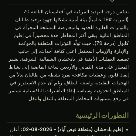
تعكس درجة التهديد المركبة في أفغانستان البالغة 70
(المرتبة #19 عالمياً) بيئة أمنية تشكلها جهود توحيد طالبان
وترات العابرة للحدود والمعارضة المسلحة المجزأة في
اطق النائية. يبقى أكثر المخاطر حدة محصوراً في إقليم
كابول (درجة 79)، حيث تولّد التوترات المتعلقة بالحوكمة
دارة والإرهاب المحتمل أعلى كثافة أحداث، إلى جانب
د العمليات الأمنية في بادخشان الشمالية الشرقية. يشير
ار على مدى الثماني والأربعين ساعة الماضية إلى نشاط
ذ قانون وعمليات مكافحة تمرد نشطة من طالبان بدلاً من
مات التقليدية واسعة النطاق، رغم أن عدم الاستقرار في
اطق الحدودية وسياسة إنفاذ التأشيرات الباكستانية تستمر
فع مستويات المخاطر المتعلقة بالتنقل والنقل.
طورات الرئيسية
قليم بادخشان (منطقة فيض آباد) – 2026-08-02:
أعلن