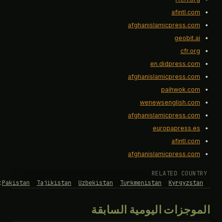
afintl.co
afghanislamicpress.co
geobit.a
cfr.or
en.didpress.co
afghanislamicpress.co
pajhwok.co
wenewsenglish.co
afghanislamicpress.co
europapress.e
afintl.co
afghanislamicpress.co
RELATED COUN
BRIEFS:
Pakistan
Tajikistan
Uzbekistan
Turkmenistan
Kyrgyzst
وجزات اليومية السابقة