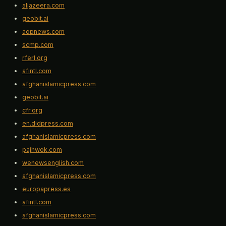
aljazeera.com
geobit.ai
aopnews.com
scmp.com
rferl.org
afintl.com
afghanislamicpress.com
geobit.ai
cfr.org
en.didpress.com
afghanislamicpress.com
pajhwok.com
wenewsenglish.com
afghanislamicpress.com
europapress.es
afintl.com
afghanislamicpress.com