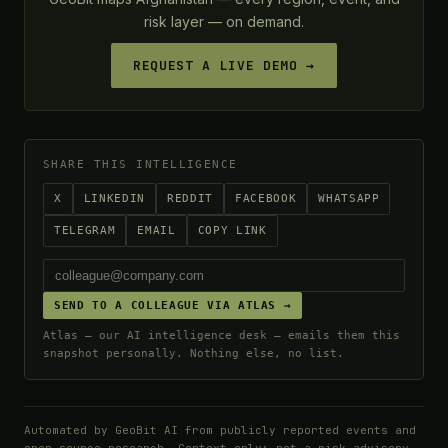
risk layer — on demand.
REQUEST A LIVE DEMO →
SHARE THIS INTELLIGENCE
X
LINKEDIN
REDDIT
FACEBOOK
WHATSAPP
TELEGRAM
EMAIL
COPY LINK
SEND TO A COLLEAGUE VIA ATLAS →
Atlas — our AI intelligence desk — emails them this
snapshot personally. Nothing else, no list.
Automated by GeoBit AI from publicly reported events and
open-source research. Context only; not a risk advisory.