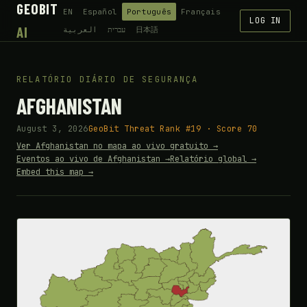
GEOBIT
EN
Español
Português
Français
LOG IN
AI
العربية
עברית
日本語
RELATÓRIO DIÁRIO DE SEGURANÇA
AFGHANISTAN
August 3, 2026
GeoBit Threat Rank #19 · Score 70
Ver Afghanistan no mapa ao vivo gratuito →
Eventos ao vivo de Afghanistan →
Relatório global →
Embed this map →