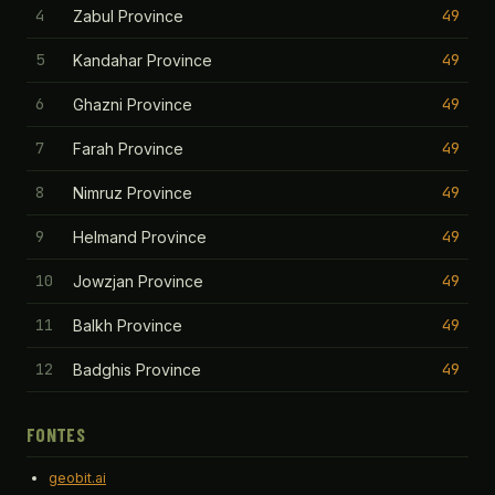
4
49
Zabul Province
5
49
Kandahar Province
6
49
Ghazni Province
7
49
Farah Province
8
49
Nimruz Province
9
49
Helmand Province
10
49
Jowzjan Province
11
49
Balkh Province
12
49
Badghis Province
FONTES
geobit.ai