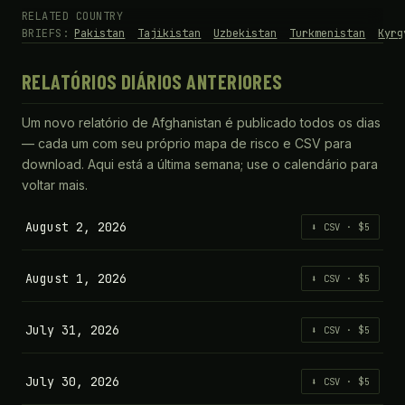
RELATED COUNTRY
BRIEFS:
Pakistan
Tajikistan
Uzbekistan
Turkmenistan
Kyrg
RELATÓRIOS DIÁRIOS ANTERIORES
Um novo relatório de Afghanistan é publicado todos os dias
— cada um com seu próprio mapa de risco e CSV para
download. Aqui está a última semana; use o calendário para
voltar mais.
August 2, 2026
⬇ CSV · $5
August 1, 2026
⬇ CSV · $5
July 31, 2026
⬇ CSV · $5
July 30, 2026
⬇ CSV · $5