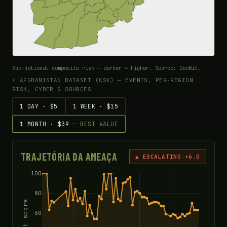
Sub-national composite risk — darker = higher. Source: GeoBit.
⬇ AFGHANISTAN DATASET (CSV) — EVENTS, PER-REGION
RISK, CYBER & SOURCES
1 DAY · $5
1 WEEK · $15
1 MONTH · $39
— BEST VALUE
TRAJETÓRIA DA AMEAÇA
▲ ESCALATING +6.0
100
80
Threat score
60