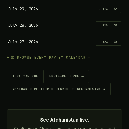
July 29, 2026
⬇ CSV · $5
July 28, 2026
⬇ CSV · $5
July 27, 2026
⬇ CSV · $5
📅 BROWSE EVERY DAY BY CALENDAR →
⬇ BAIXAR PDF
ENVIE-ME O PDF →
ASSINAR O RELATÓRIO DIÁRIO DE AFGHANISTAN →
See Afghanistan live.
GeoBit maps Afghanistan — every region, event, and